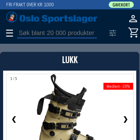
FRI FRAKT OVER KR 1000
GAVEKORT
☰
PRODUKT
LUKK
Produkter (1)
Bruk filter til å spisse søket
1 / 5
Medlem -29%
Medlem -29%
❮
❯