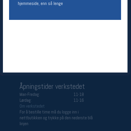
hjemmeside, enn så lenge
Åpningstider butikk
Man-Fredag:
11-18
Lørdag:
11-16
Team Oslo Sportslager
Magasinet
Medlemstilbud og aktiviteter
MELD DEG INN GRATIS
Åpningstider verkstedet
Man-Fredag:
11-18
Lørdag:
11-16
Om verkstedet
For å bestille time må du logge inn i
nettbutikken og trykke på den nederste blå
linjen