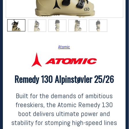
Atomic
Remedy 130 Alpinstøvler 25/26
Atomic
Remedy 130 Alpinstøvler 25/26
8499,-
5999,-
Built for the demands of ambitious
MEDLEM:
freeskiers, the Atomic Remedy 130
boot delivers ultimate power and
stability for stomping high-speed lines