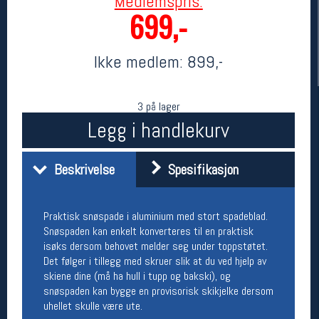
Medlemspris:
699,-
Ikke medlem:
899,-
3 på lager
Legg i handlekurv
Her finner du oss
Beskrivelse
Spesifikasjon
Oslo Sportslager
Torggata 20
Praktisk snøspade i aluminium med stort spadeblad.
0183 Oslo
Snøspaden kan enkelt konverteres til en praktisk
Telefon: 23 32 62 00
isøks dersom behovet melder seg under toppstøtet.
(telefontid man-fredag klokken 10-13)
Det følger i tillegg med skruer slik at du ved hjelp av
Vis i kart
Om oss
skiene dine (må ha hull i tupp og bakski), og
Kontakt oss
snøspaden kan bygge en provisorisk skikjelke dersom
uhellet skulle være ute.