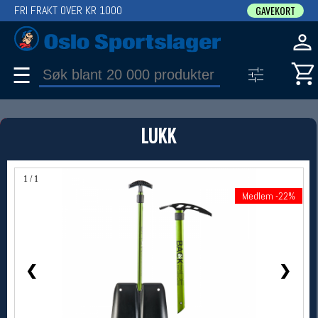
FRI FRAKT OVER KR 1000
GAVEKORT
☰
PRODUKT
LUKK
Produkter (1)
Bruk filter til å spisse søket
1 / 1
Medlem -22%
Medlem -22%
❮
❯