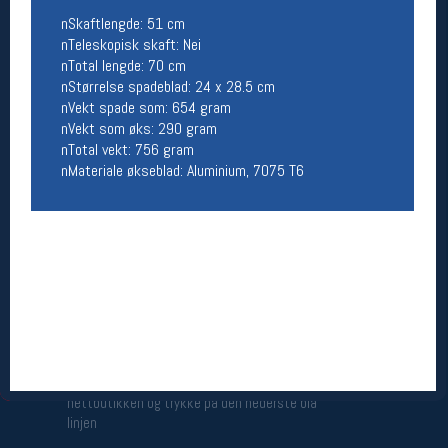
Åpningstider butikk
nSkaftlengde: 51 cm
nTeleskopisk skaft: Nei
Man-Fredag:
11-18
nTotal lengde: 70 cm
Lørdag:
11-16
nStørrelse spadeblad: 24 x 28.5 cm
nVekt spade som: 654 gram
nVekt som øks: 290 gram
nTotal vekt: 756 gram
Team Oslo Sportslager
nMateriale økseblad: Aluminium, 7075 T6
Magasinet
Medlemstilbud og aktiviteter
MELD DEG INN GRATIS
Åpningstider verkstedet
Man-Fredag:
11-18
Lørdag:
11-16
Om verkstedet
For å bestille time må du logge inn i
nettbutikken og trykke på den nederste blå
linjen