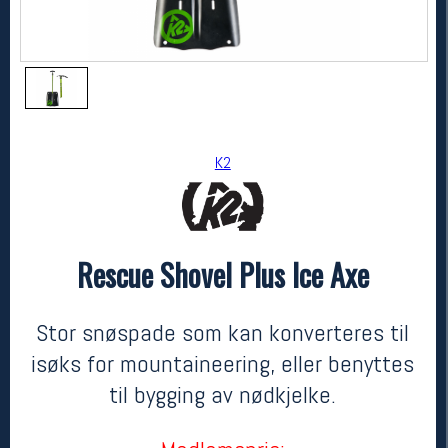
K2
Rescue Shovel Plus Ice Axe
K2
Rescue Shovel Plus Ice Axe
899,-
699,-
Stor snøspade som kan konverteres til
MEDLEM:
isøks for mountaineering, eller benyttes
til bygging av nødkjelke.