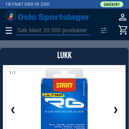
FRI FRAKT OVER KR 1000
GAVEKORT
☰
PRODUKT
LUKK
Produkter (1)
Bruk filter til å spisse søket
1 / 1
❮
❯