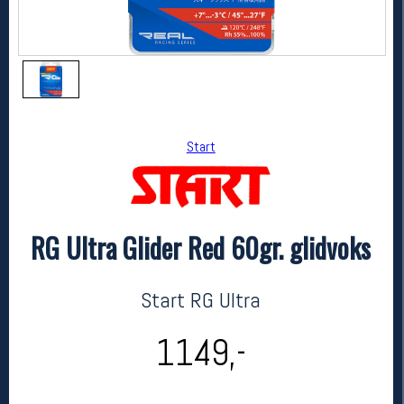
Start
RG Ultra Glider Red 60gr. glidvoks
Start
RG Ultra Glider Red 60gr. glidvoks
kr 1149
Start RG Ultra
1149,-