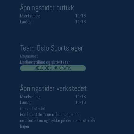
Åpningstider butikk
Man-Fredag:
11-18
Lørdag:
11-16
Team Oslo Sportslager
Magasinet
Medlemstilbud og aktiviteter
MELD DEG INN GRATIS
Åpningstider verkstedet
Man-Fredag:
11-18
Lørdag:
11-16
Om verkstedet
For å bestille time må du logge inn i
nettbutikken og trykke på den nederste blå
linjen