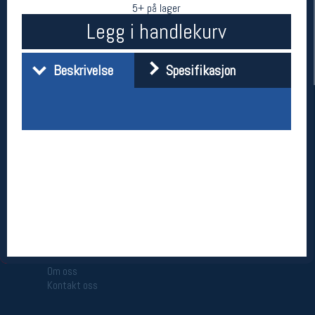
5+ på lager
Legg i handlekurv
Beskrivelse
Spesifikasjon
Her finner du oss
Oslo Sportslager
Torggata 20
0183 Oslo
Telefon: 23 32 62 00
(telefontid man-fredag klokken 10-13)
Vis i kart
Om oss
Kontakt oss