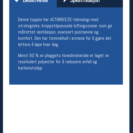
Åpningstider butikk
Man-Fredag:
11-18
Denne toppen har ACTIBREEZE-teknologi med
Lørdag:
11-16
strategiske, kroppstilpassede luftingssoner som gir
målrettet ventilasjon, avansert pusteevne og
komfort. Den har tommelhull i ermene for å gjøre det
lettere å løpe hver dag.
Team Oslo Sportslager
Minst 50 % av plaggets hovedmateriale er laget av
Magasinet
resirkulert polyester for å redusere avfall og
Medlemstilbud og aktiviteter
karbonutslipp.
MELD DEG INN GRATIS
Åpningstider verkstedet
Man-Fredag:
11-18
Lørdag:
11-16
Om verkstedet
For å bestille time må du logge inn i
nettbutikken og trykke på den nederste blå
linjen