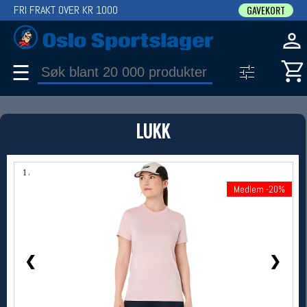
FRI FRAKT OVER KR 1000
GAVEKORT
☰
PRODUKT
LUKK
Produkter (1)
Bruk filter til å spisse søket
1 / 10
Medlem -20%
Medlem -20%
❮
❯