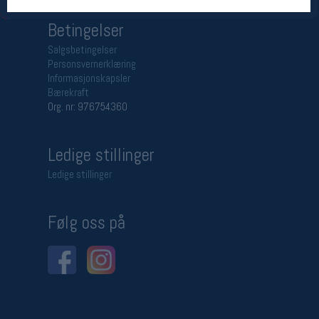
Betingelser
Salgsbetingelser
Personsvernerklæring
Informasjonskapsler
Bærekraft
Org. nr: 976754360
Ledige stillinger
Ledige stillinger
Følg oss på