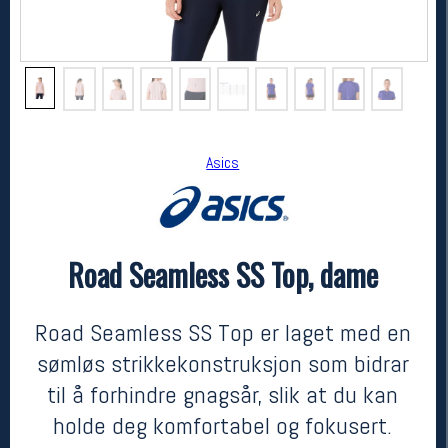
Asics
Road Seamless SS Top, dame
Asics
Road Seamless SS Top, dame
650,-
520,-
Road Seamless SS Top er laget med en
MEDLEM:
sømløs strikkekonstruksjon som bidrar
til å forhindre gnagsår, slik at du kan
holde deg komfortabel og fokusert.