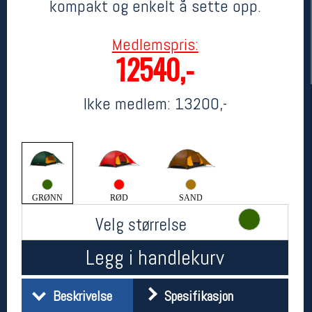
kompakt og enkelt å sette opp.
Medlemspris:
12540,-
Ikke medlem:
13200,-
Her finner du oss
Oslo Sportslager
Torggata 20
GRØNN
RØD
SAND
0183 Oslo
Velg størrelse
Telefon: 23 32 62 00
(telefontid man-fredag klokken 10-13)
Legg i handlekurv
Vis i kart
Om oss
Kontakt oss
Beskrivelse
Spesifikasjon