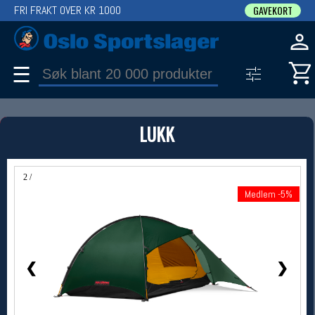
FRI FRAKT OVER KR 1000
GAVEKORT
☰
PRODUKT
LUKK
Produkter (1)
Bruk filter til å spisse søket
2 / 5
Medlem -5%
Medlem -5%
❮
❯