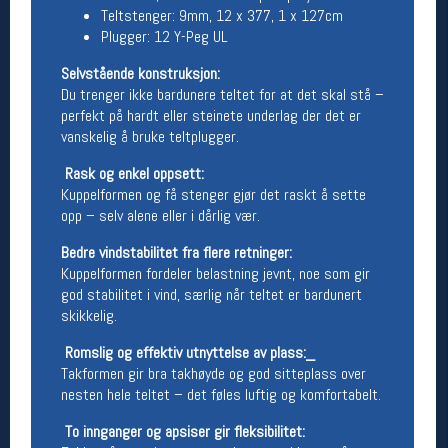
Teltstenger: 9mm, 12 x 377, 1 x 127cm
Plugger: 12 Y-Peg UL
Betingelser
Salgsbetingelser
Selvstående konstruksjon:
Personsvernerklæring
Du trenger ikke bardunere teltet for at det skal stå –
Informasjonskapsler
perfekt på hardt eller steinete underlag der det er
Bærekraft
vanskelig å bruke teltplugger.
Org. nr: 976754360
Rask og enkel oppsett:
Kuppelformen og få stenger gjør det raskt å sette
Ledige stillinger
opp – selv alene eller i dårlig vær.
Ledige stillinger
Bedre vindstabilitet fra flere retninger:
Kuppelformen fordeler belastning jevnt, noe som gir
god stabilitet i vind, særlig når teltet er bardunert
Følg oss på
skikkelig.
Romslig og effektiv utnyttelse av plass:_
Takformen gir bra takhøyde og god sitteplass over
nesten hele teltet – det føles luftig og komfortabelt.
To innganger og apsiser gir fleksibilitet: