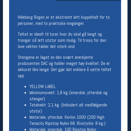
Åpningstider butikk
Man-Fredag:
11-18
Hilleberg Rogen er et ekstremt lett kuppeltelt for to
Lørdag:
11-16
personer, med to praktiske innganger.
Teltet er ideelt til turer hvor du skal gå langt og
trenger så lett utstyr som mulig. Til tross for den
Team Oslo Sportslager
lave vekten takler det sterk vind.
Magasinet
Stengene er laget av den svært anerkjente
Medlemstilbud og aktiviteter
produsenten DAC og holder meget høy kvalitet. De er
MELD DEG INN GRATIS
akkurat like lange. Det gjør det enklere å sette teltet
opp.
Åpningstider verkstedet
YELLOW LABEL
Minimumsvekt: 1,8 kg (innerduk, ytterduk og
Man-Fredag:
11-18
stenger)
Lørdag:
11-16
Totalvekt: 2,1 kg. (Inkludert alt medfølgende
Om verkstedet
utstyr)
For å bestille time må du logge inn i
Materiale, ytterduk: Kerlon 1000 (20D High
nettbutikken og trykke på den nederste blå
Tenacity Ripstop Nylon 68. Rivstyrke: 8 kg.)
linjen
Materiale, innerduk: 10D Ripstop Nylon