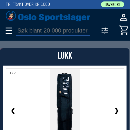
FRI FRAKT OVER KR 1000
GAVEKORT
☰
PRODUKT
LUKK
Produkter (1)
Bruk filter til å spisse søket
1 / 2
❮
❯