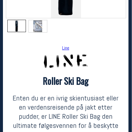
Line
Roller Ski Bag
Line
Roller Ski Bag
kr 1899
Enten du er en ivrig skientusiast eller
en verdensreisende på jakt etter
pudder, er LINE Roller Ski Bag den
ultimate følgesvennen for å beskytte