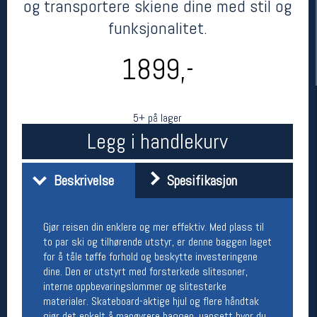
og transportere skiene dine med stil og
funksjonalitet.
1899,-
5+ på lager
Legg i handlekurv
Her finner du oss
Beskrivelse
Spesifikasjon
Oslo Sportslager
Torggata 20
0183 Oslo
Gjør reisen din enklere og mer effektiv. Med plass til
Telefon: 23 32 62 00
to par ski og tilhørende utstyr, er denne baggen laget
(telefontid man-fredag klokken 10-13)
for å tåle tøffe forhold og beskytte investeringene
Vis i kart
dine. Den er utstyrt med forsterkede slitesoner,
Om oss
interne oppbevaringslommer og slitesterke
Kontakt oss
materialer. Skateboard-aktige hjul og flere håndtak
gjør det enkelt å manøvrere baggen, uansett hvor du