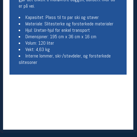
er på vei.
Åpningstider butikk
Man-Fredag:
11-18
Kapasitet: Plass til to par ski og staver
Lørdag:
11-16
Materiale: Slitesterke og forsterkede materialer
Hjul: Uretan-hjul for enkel transport
Dimensjoner: 195 cm x 36 cm x 16 cm
Volum: 120 liter
Team Oslo Sportslager
Vekt: 4,63 kg
Interne lommer, ski-/stavdeler, og forsterkede
Magasinet
slitesoner
Medlemstilbud og aktiviteter
MELD DEG INN GRATIS
Åpningstider verkstedet
Man-Fredag:
11-18
Lørdag:
11-16
Om verkstedet
For å bestille time må du logge inn i
nettbutikken og trykke på den nederste blå
linjen