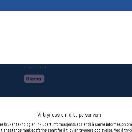
Betingelser
Ledi
Salgsbetingelser
Ledige 
Personsvernerklæring
Informasjonskapsler
Bærekraft
Org. nr: 976754360
Partnere
Vi bryr oss om ditt personvern
e bruker teknologier, inkludert informasjonskapsler til å samle informasjon om d
 tjenester og markedsføring samt for å tilby en tryggere opplevelse. Ved å trykk