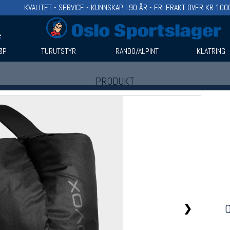
KVALITET - SERVICE - KUNNSKAP I 90 ÅR - FRI FRAKT OVER KR 100
ØP
TURUTSTYR
RANDO/ALPINT
KLATRING
PRODUKT
Produkter (1)
Bruk filter til å spisse søket
❯