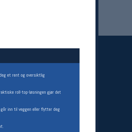
 Oslo Sportslager
deg et rent og oversiktlig
net
stilbud og aktiviteter
MELD DEG INN GRATIS
aktiske roll-top-løsningen gjør det
r inn til veggen eller flytter deg
ot.