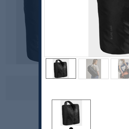
Ortovox
Rope Bag Taubag
kr 499