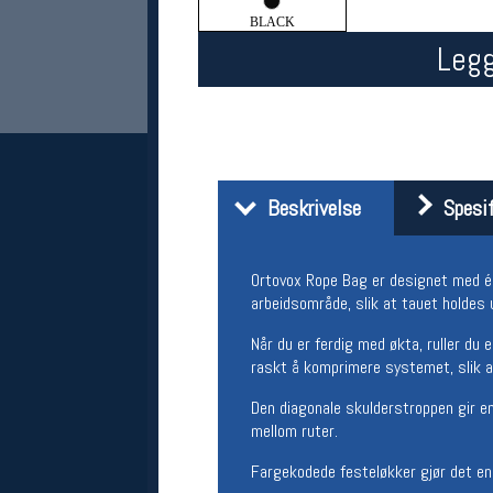
BLACK
Legg
Beskrivelse
Spesif
Her finner du oss
Ortovox Rope Bag er designet med én t
Oslo Sportslager
arbeidsområde, slik at tauet holdes 
Torggata 20
0183 Oslo
Når du er ferdig med økta, ruller du
Telefon: 23 32 62 00
raskt å komprimere systemet, slik a
(telefontid man-fredag klokken 10-13)
Vis i kart
Den diagonale skulderstroppen gir en
Om oss
mellom ruter.
Kontakt oss
Fargekodede festeløkker gjør det enke