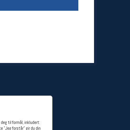
ge stillinger
stillinger
eg til formål, inkludert:
e "Jeg forstår" gir du din