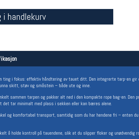
 i handlekurv
ikasjon
Åpningstider butikk
Team
ing i fokus: effektiv håndtering av tauet ditt. Den integrerte tarp-en gir 
Man-Fredag:
11-18
Magasi
unna skitt, støv og småstein – både ute og inne.
Lørdag:
11-16
Medlem
 enkelt sammen tarpen og pakker alt ned i den kompakte rope bag-en. Den pr
t det tar minimalt med plass i sekken eller kan bæres alene.
kel og komfortabel transport, samtidig som du har hendene fri – enten du gå
lt å holde kontroll på tauendene, slik at du slipper floker og unødvendig r