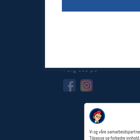
Åpningstider verkstedet
Man-Fredag:
11-18
Lørdag:
11-16
Om verkstedet
For å bestille time må du logge inn i
nettbutikken og trykke på den
nederste blå linjen
Følg oss på
Vi og våre samarbeidspartner
Tilpasse og forbedre innhold,