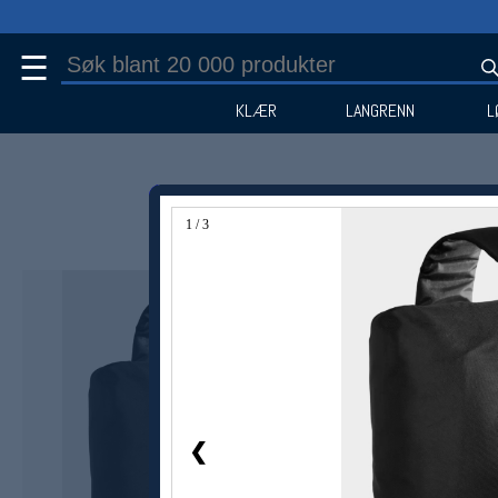
☰
KLÆR
LANGRENN
L
1 / 3
❮