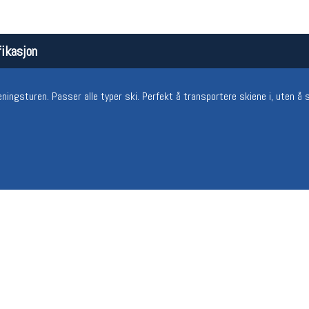
ikasjon
eningsturen. Passer alle typer ski. Perfekt å transportere skiene i, uten å 
Åpningstider butikk
Team
Man-Fredag:
11-18
Magasi
Lørdag:
11-16
Medlem