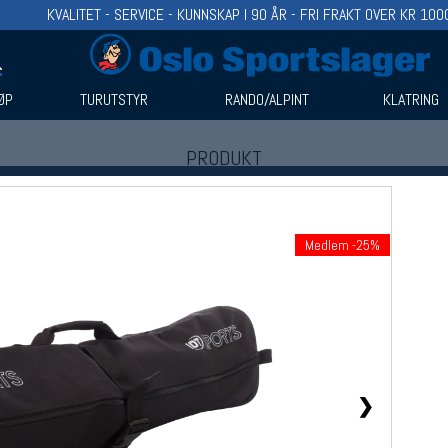
KVALITET - SERVICE - KUNNSKAP I 90 ÅR - FRI FRAKT OVER KR 100
ØP
TURUTSTYR
RANDO/ALPINT
KLATRING
PRODUKT
Produkter (1)
Bruk filter til å spisse søket
Medlem -25%
❯