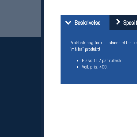
Beskrivelse
Spesif
Praktisk bag for rulleskiene etter tr
"må ha" produkt!
Plass til 2 par rulleski
Veil. pris: 400,-
Her finner du oss
Oslo Sportslager
Torggata 20
0183 Oslo
Telefon: 23 32 62 00
(telefontid man-fredag klokken 10-13)
Vis i kart
Om oss
Kontakt oss