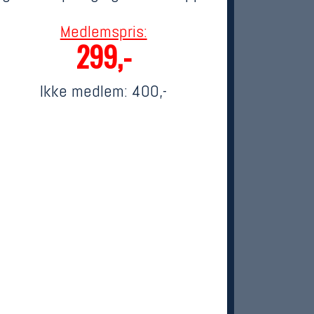
Medlemspris:
299,-
Ikke medlem:
400,-