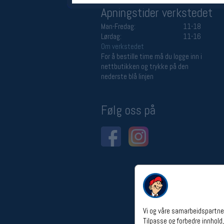
Åpningstider verkstedet
Man-Fredag:
11-18
Lørdag:
11-16
Om verkstedet
For å bestille time må du logge inn i
nettbutikken og trykke på den
nederste blå linjen
Følg oss på
Vi og våre samarbeidspartner
Tilpasse og forbedre innhold,