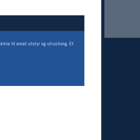
skitne til annet utstyr og utrustning. Et
 Oslo Sportslager
net
stilbud og aktiviteter
MELD DEG INN GRATIS