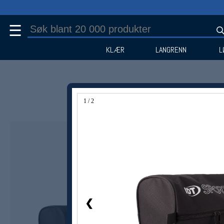
☰
KLÆR
LANGRENN
L
1 / 2
Medlem -25%
❮