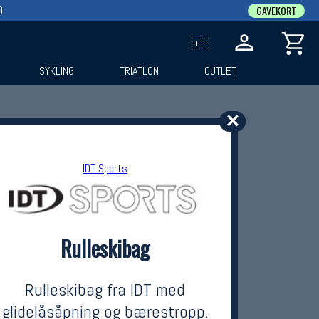
0
GAVEKORT
SYKLING
TRIATLON
OUTLET
✕
IDT Sports
Rulleskibag
Rulleskibag fra IDT med
glidelåsåpning og bærestropp.