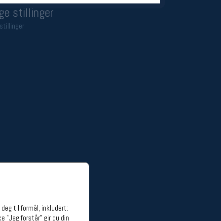
ge stillinger
stillinger
eg til formål, inkludert:
e "Jeg forstår" gir du din