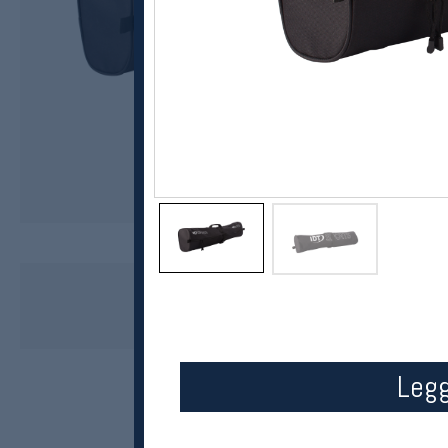
IDT Sports
Rulleskibag
400,-
299,-
MEDLEM:
Legg