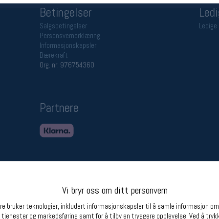
Betingelser
Ledi
Salgsbetingelser
Ledige 
Personsvernerklæring
Informasjonskapsler
Bærekraft
Org. nr: 976754360
Partnere
Vi bryr oss om ditt personvern
e bruker teknologier, inkludert informasjonskapsler til å samle informasjon om d
 tjenester og markedsføring samt for å tilby en tryggere opplevelse. Ved å trykk