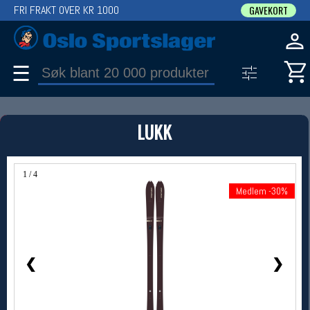
FRI FRAKT OVER KR 1000
GAVEKORT
☰
PRODUKT
LUKK
Produkter (1)
Bruk filter til å spisse søket
1 / 4
Medlem -30%
Medlem -30%
❮
❯