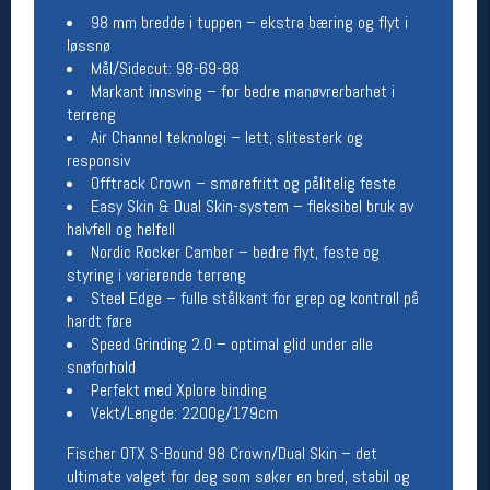
98 mm bredde i tuppen – ekstra bæring og flyt i
Betingelser
løssnø
Mål/Sidecut: 98-69-88
Salgsbetingelser
Markant innsving – for bedre manøvrerbarhet i
Personsvernerklæring
terreng
Informasjonskapsler
Air Channel teknologi – lett, slitesterk og
Bærekraft
responsiv
Org. nr: 976754360
Offtrack Crown – smørefritt og pålitelig feste
Easy Skin & Dual Skin-system – fleksibel bruk av
halvfell og helfell
Ledige stillinger
Nordic Rocker Camber – bedre flyt, feste og
Ledige stillinger
styring i varierende terreng
Steel Edge – fulle stålkant for grep og kontroll på
hardt føre
Følg oss på
Speed Grinding 2.0 – optimal glid under alle
snøforhold
Perfekt med Xplore binding
Vekt/Lengde: 2200g/179cm
Fischer OTX S-Bound 98 Crown/Dual Skin – det
ultimate valget for deg som søker en bred, stabil og