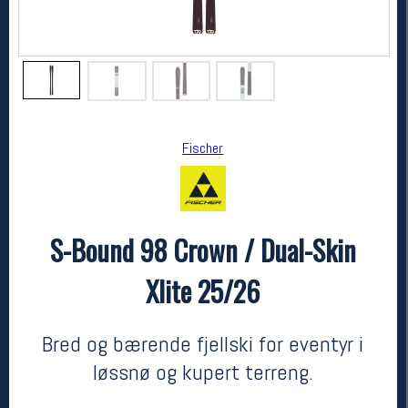
Fischer
S-Bound 98 Crown / Dual-Skin
Fischer
S-Bound 98 Crown / Dual-Skin Xlite 25/26
Xlite 25/26
7000,-
4899,-
MEDLEM:
Bred og bærende fjellski for eventyr i
løssnø og kupert terreng.