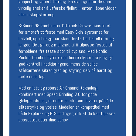
kuppert og variert terreng. En ski laget for de som
Åpningstider butikk
virkelig ønsker å utforske fjellet – enten i åpne vidder
eller i skogsterreng.
Man-Fredag:
11-18
Lørdag:
11-16
S-Bound 98 kombinerer Offtrack Crown-mønsteret
for smørefritt feste med Easy Skin-systemet for
halvfell, og i tillegg har skien feste for helfell i ferdig
lengde. Det gir deg mulighet til å tilpasse festet til
Team Oslo Sportslager
forholdene, fra faste spor til dyp snø. Med Nordic
Magasinet
Rocker Camber flyter skien bedre i løsere snø og gir
Medlemstilbud og aktiviteter
god kontroll i nedkjøringene, mens de solide
MELD DEG INN GRATIS
stålkantene sikrer grep og styring selv på hardt og
isete underlag.
Med en lett og robust Air Channel-teknologi,
Åpningstider verkstedet
kombinert med Speed Grinding 2.0 for gode
Man-Fredag:
11-18
glidegenskaper, er dette en ski som leverer på både
Lørdag:
11-16
slitestyrke og ytelse. Modellen er kompatibel med
Om verkstedet
både Explore- og BC-bindinger, slik at du kan tilpasse
For å bestille time må du logge inn i
oppsettet etter dine behov.
nettbutikken og trykke på den nederste blå
linjen