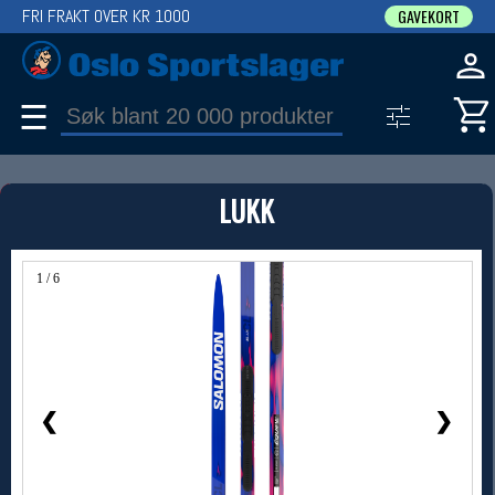
FRI FRAKT OVER KR 1000
GAVEKORT
☰
PRODUKT
LUKK
Produkter (1)
Bruk filter til å spisse søket
1 / 6
❮
❯