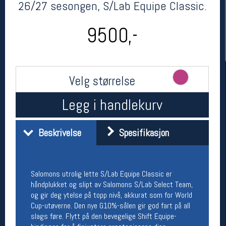
26/27 sesongen, S/Lab Equipe Classic.
9500,-
Velg størrelse
Legg i handlekurv
Her finner du oss
Beskrivelse
Spesifikasjon
Oslo Sportslager
Torggata 20
0183 Oslo
Telefon: 23 32 62 00
Salomons utrolig lette S/Lab Equipe Classic er
(telefontid man-fredag klokken 10-13)
håndplukket og slipt av Salomons S/Lab Select Team,
Vis i kart
og gir deg ytelse på topp nivå, akkurat som for World
Om oss
Kontakt oss
Cup-utøverne. Den nye G10%-sålen gir god fart på all
slags føre. Flytt på den bevegelige Shift Equipe-