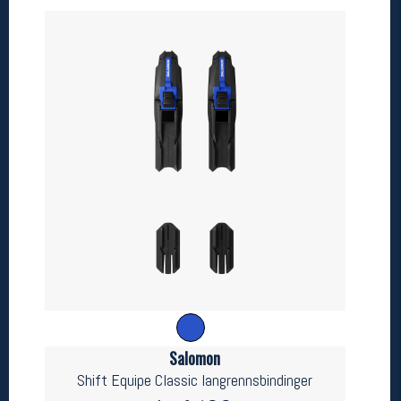
Betingelser
Salgsbetingelser
Personsvernerklæring
Informasjonskapsler
Bærekraft
Org. nr: 976754360
Ledige stillinger
Ledige stillinger
Følg oss på
Salomon
Shift Equipe Classic langrennsbindinger