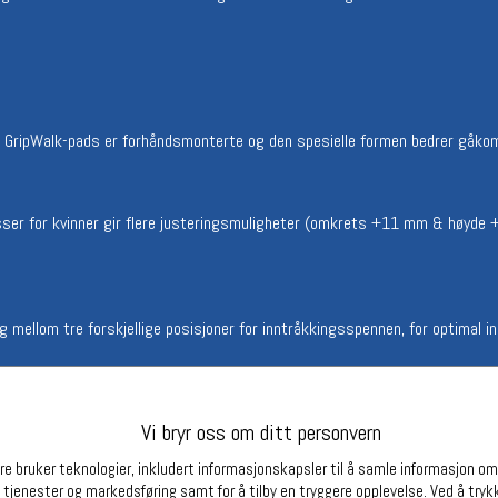
Betingelser
Ledi
Salgsbetingelser
Ledige 
Personsvernerklæring
Informasjonskapsler
Bærekraft
 GripWalk-pads er forhåndsmonterte og den spesielle formen bedrer gåkom
Org. nr: 976754360
sser for kvinner gir flere justeringsmuligheter (omkrets +11 mm & høyde +4
Partnere
mellom tre forskjellige posisjoner for inntråkkingsspennen, for optimal in
Vi bryr oss om ditt personvern
Den justerbare skaft-leddskruen gir enkel tilpassing for bein og støvel for
e bruker teknologier, inkludert informasjonskapsler til å samle informasjon om d
samlet i hel og halvstørrelse. En medfølgende innleggssåle endrer størrelse
 tjenester og markedsføring samt for å tilby en tryggere opplevelse. Ved å trykk