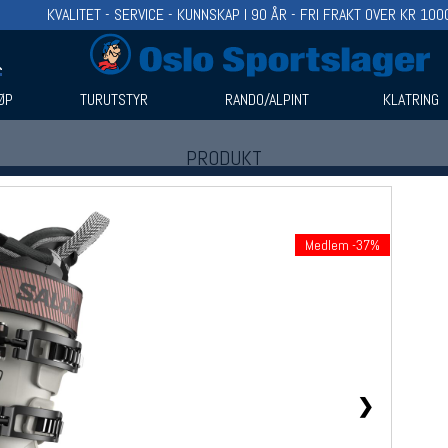
KVALITET - SERVICE - KUNNSKAP I 90 ÅR - FRI FRAKT OVER KR 100
ØP
TURUTSTYR
RANDO/ALPINT
KLATRING
PRODUKT
Produkter (1)
Bruk filter til å spisse søket
Medlem -37%
❯