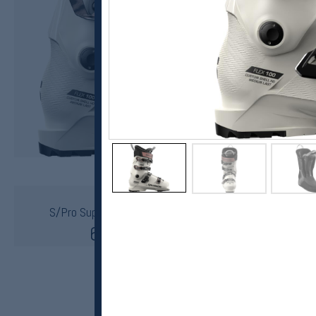
Salomon
S/Pro Supra 100 W GW Alpinstøvler Dame 24/25
6100,-
3799,-
MEDLEM: