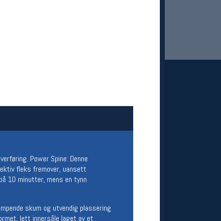
 Oslo Sportslager
net
stilbud og aktiviteter
MELD DEG INN GRATIS
verføring. Power Spine: Denne
fektiv fleks fremover, uansett
 på 10 minutter, mens en tynn
Dempende skum og utvendig plassering
rmet, lett innersåle laget av et