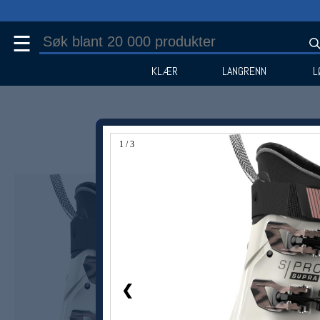
☰
KLÆR
LANGRENN
L
1 / 3
Medlem -37%
❮