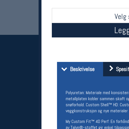
Velg 
Legg
Her finner du oss
Beskrivelse
Spesif
Oslo Sportslager
Torggata 20
0183 Oslo
Polyuretan: Materiale med konsisten
Telefon: 23 32 62 00
metallplaten kobler sammen skaft og 
(telefontid man-fredag klokken 10-13)
snøforhold. Custom Shell™ HD: Custo
Vis i kart
veggkonstruksjon og nye materialer 
Om oss
Kontakt oss
My Custom Fit™ 4D Perf: En forhånd
av Talyn®-stoffet gir enkel tilpassi