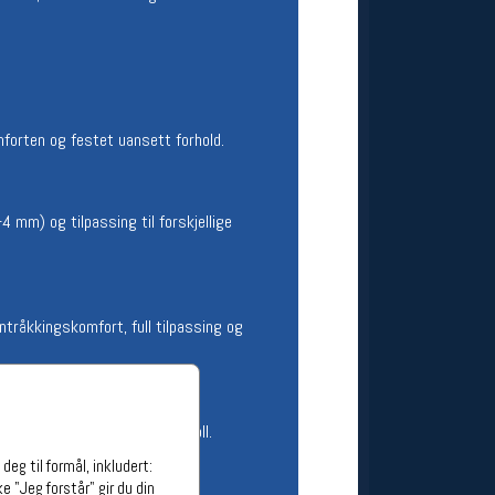
ge stillinger
stillinger
forten og festet uansett forhold.
 mm) og tilpassing til forskjellige
ntråkkingskomfort, full tilpassing og
 maksimal glide- og kantkontroll.
eg til formål, inkludert:
 fra fra halvstørrelse til hel.
e "Jeg forstår" gir du din