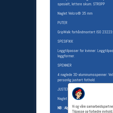
spesielt, lettere skum. STROPP
Åpningstider verkstedet
Naglet Velcro® 35 mm
Man-Fredag:
11-18
Lørdag:
11-16
PUTER
Om verkstedet
For å bestille time må du logge inn i
GripWalk forhåndmontert ISO 23223:
nettbutikken og trykke på den
nederste blå linjen
SPESIFIKK
Leggtilpasser for kvinner: Leggtilpa
Følg oss på
leggformer.
SPENNER
4 naglede 3D-aluminumsspenner: Velg 
personlig justert fothold.
JUSTERING
Naglet leddskrue for skaftjustering: 
Vi og våre samarbeidspartner
NB : Alpinstøvler fra Salomon kommer 
Tilpasse og forbedre innhold,