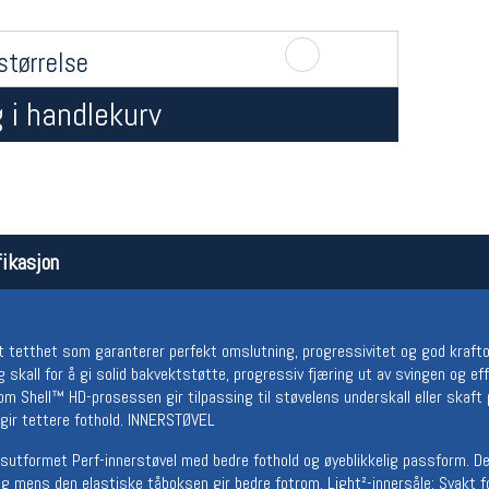
størrelse
 i handlekurv
Åpningstider butikk
Team
ikasjon
Man-Fredag:
11-18
Magasi
Lørdag:
11-16
Medlem
t tetthet som garanterer perfekt omslutning, progressivitet og god krafto
skall for å gi solid bakvektstøtte, progressiv fjæring ut av svingen og ef
m Shell™ HD-prosessen gir tilpassing til støvelens underskall eller skaft
gir tettere fothold. INNERSTØVEL
sutformet Perf-innerstøvel med bedre fothold og øyeblikkelig passform. 
ng mens den elastiske tåboksen gir bedre fotrom. Light²-innersåle: Svakt fo