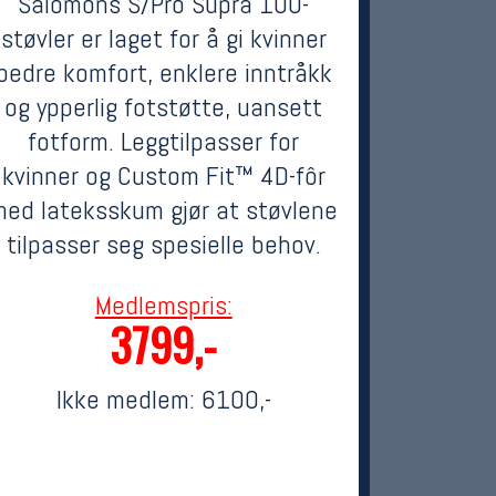
Salomons S/Pro Supra 100-
støvler er laget for å gi kvinner
bedre komfort, enklere inntråkk
og ypperlig fotstøtte, uansett
fotform. Leggtilpasser for
kvinner og Custom Fit™ 4D-fôr
med lateksskum gjør at støvlene
tilpasser seg spesielle behov.
Medlemspris:
3799,-
Ikke medlem:
6100,-