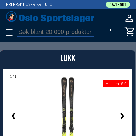
FRI FRAKT OVER KR 1000
GAVEKORT
☰
PRODUKT
LUKK
Produkter (1)
Bruk filter til å spisse søket
1 / 1
Medlem -9%
Medlem -9%
❮
❯