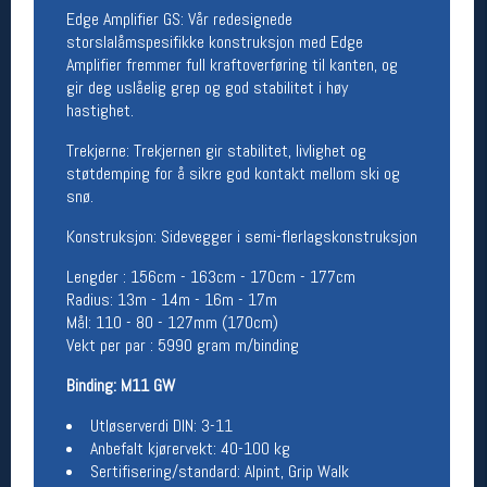
Edge Amplifier GS: Vår redesignede
Betingelser
storslalåmspesifikke konstruksjon med Edge
Amplifier fremmer full kraftoverføring til kanten, og
Salgsbetingelser
gir deg uslåelig grep og god stabilitet i høy
Personsvernerklæring
hastighet.
Informasjonskapsler
Bærekraft
Trekjerne: Trekjernen gir stabilitet, livlighet og
Org. nr: 976754360
støtdemping for å sikre god kontakt mellom ski og
snø.
Ledige stillinger
Konstruksjon: Sidevegger i semi-flerlagskonstruksjon
Ledige stillinger
Lengder : 156cm - 163cm - 170cm - 177cm
Radius: 13m - 14m - 16m - 17m
Mål: 110 - 80 - 127mm (170cm)
Følg oss på
Vekt per par : 5990 gram m/binding
Binding: M11 GW
Utløserverdi DIN: 3-11
Anbefalt kjørervekt: 40-100 kg
Sertifisering/standard: Alpint, Grip Walk