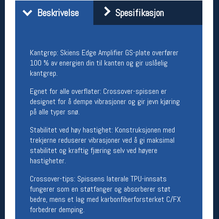
Åpningstider butikk
Beskrivelse
Spesifikasjon
Man-Fredag:
11-18
Lørdag:
11-16
Kantgrep: Skiens Edge Amplifier GS-plate overfører
100 % av energien din til kanten og gir uslåelig
kantgrep.
Team Oslo Sportslager
Egnet for alle overflater: Crossover-spissen er
Magasinet
designet for å dempe vibrasjoner og gir jevn kjøring
Medlemstilbud og aktiviteter
på alle typer snø.
MELD DEG INN GRATIS
Stabilitet ved høy hastighet: Konstruksjonen med
trekjerne reduserer vibrasjoner ved å gi maksimal
Åpningstider verkstedet
stabilitet og kraftig fjæring selv ved høyere
Man-Fredag:
11-18
hastigheter.
Lørdag:
11-16
Om verkstedet
Crossover-tips: Spissens laterale TPU-innsats
For å bestille time må du logge inn i
fungerer som en støtfanger og absorberer støt
nettbutikken og trykke på den nederste blå
bedre, mens et lag med karbonfiberforsterket C/FX
linjen
forbedrer demping.