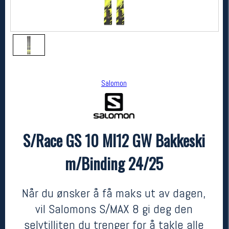
Salomon
S/Race GS 10 MI12 GW Bakkeski
Salomon
S/Race GS 10 MI12 GW Bakkeski m/Binding 24/25
m/Binding 24/25
7199,-
6499,-
MEDLEM:
Når du ønsker å få maks ut av dagen,
vil Salomons S/MAX 8 gi deg den
selvtilliten du trenger for å takle alle