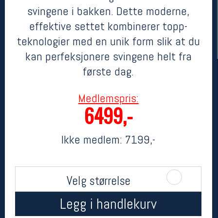
svingene i bakken. Dette moderne,
effektive settet kombinerer topp-
teknologier med en unik form slik at du
kan perfeksjonere svingene helt fra
første dag.
Medlemspris:
6499,-
Her finner du oss
Oslo Sportslager
Ikke medlem:
7199,-
Torggata 20
0183 Oslo
Telefon: 23 32 62 00
(telefontid man-fredag klokken 10-13)
Velg størrelse
Vis i kart
Om oss
Kontakt oss
Legg i handlekurv