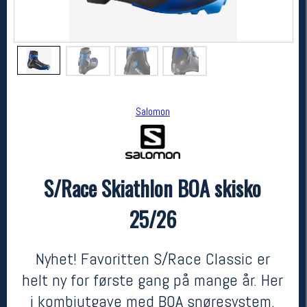
Salomon
S/Race Skiathlon BOA skisko
Salomon
S/Race Skiathlon BOA skisko 25/26
25/26
7200,-
3499,-
MEDLEM:
Nyhet! Favoritten S/Race Classic er
helt ny for første gang på mange år. Her
i kombiutgave med BOA snøresystem.