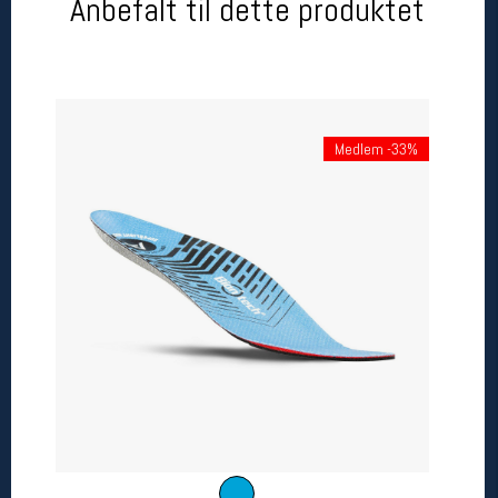
Anbefalt til dette produktet
Betingelser
Salgsbetingelser
Personsvernerklæring
Informasjonskapsler
Bærekraft
Medlem -33%
Org. nr: 976754360
Ledige stillinger
Ledige stillinger
Følg oss på