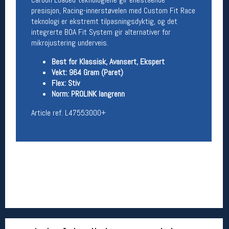
presisjon, Racing-innerstøvelen med Custom Fit Race
Åpningstider butikk
teknologi er ekstremt tilpasningsdyktig, og det
Man-Fredag:
11-18
integrerte BOA Fit System gir alternativer for
Lørdag:
11-16
mikrojustering underveis.
Best for Klassisk, Avansert, Ekspert
Vekt: 964 Gram (Paret)
Team Oslo Sportslager
Flex: Stiv
Norm: PROLINK langrenn
Magasinet
Medlemstilbud og aktiviteter
Article ref. L47553000+
MELD DEG INN GRATIS
Åpningstider verkstedet
Man-Fredag:
11-18
Lørdag:
11-16
Om verkstedet
For å bestille time må du logge inn i
nettbutikken og trykke på den nederste blå
linjen