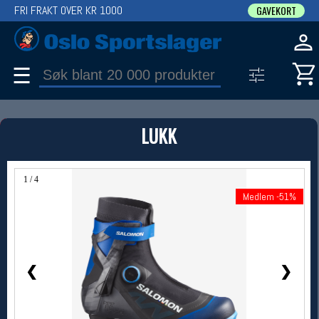
FRI FRAKT OVER KR 1000
GAVEKORT
☰
PRODUKT
LUKK
Produkter (1)
Bruk filter til å spisse søket
1 / 4
Medlem -51%
Medlem -51%
❮
❯