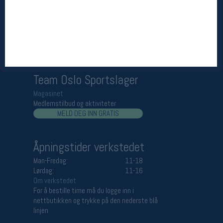
Åpningstider butikk
Man-Fredag:
11-18
Lørdag:
11-16
Team Oslo Sportslager
Magasinet
Medlemstilbud og aktiviteter
MELD DEG INN GRATIS
Åpningstider verkstedet
Man-Fredag:
11-18
Lørdag:
11-16
Om verkstedet
For å bestille time må du logge inn i
nettbutikken og trykke på den nederste blå
linjen