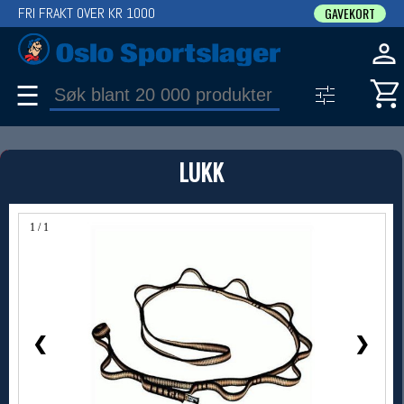
FRI FRAKT OVER KR 1000
GAVEKORT
☰
PRODUKT
LUKK
Produkter (1)
Bruk filter til å spisse søket
1 / 1
❮
❯