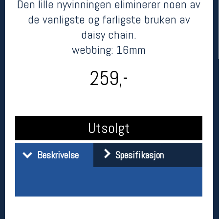
Den lille nyvinningen eliminerer noen av
de vanligste og farligste bruken av
daisy chain.
webbing: 16mm
259,-
Her finner du oss
Utsolgt
Oslo Sportslager
Torggata 20
0183 Oslo
Beskrivelse
Spesifikasjon
Telefon: 23 32 62 00
(telefontid man-fredag klokken 10-13)
Vis i kart
Om oss
Kontakt oss