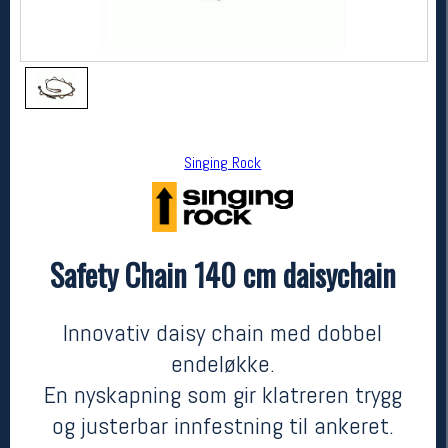
Singing Rock
Safety Chain 140 cm daisychain
Singing Rock
Safety Chain 140 cm daisychain
kr 259
Innovativ daisy chain med dobbel
endeløkke.
En nyskapning som gir klatreren trygg
og justerbar innfestning til ankeret.