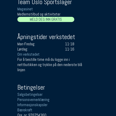
Team Oslo Sportslager
Magasinet
Medlemstilbud og aktiviteter
MELD DEG INN GRATIS
Åpningstider verkstedet
Man-Fredag:
11-18
Lørdag:
11-16
Om verkstedet
For å bestille time må du logge inn i
nettbutikken og trykke på den nederste blå
linjen
Betingelser
Salgsbetingelser
Personsvernerklæring
Informasjonskapsler
Bærekraft
Org. nr: 976754360