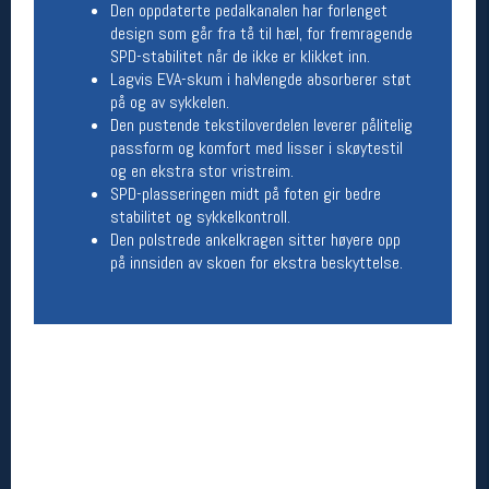
Den oppdaterte pedalkanalen har forlenget
Åpningstider butikk
design som går fra tå til hæl, for fremragende
SPD-stabilitet når de ikke er klikket inn.
Man-Fredag:
11-18
Lagvis EVA-skum i halvlengde absorberer støt
Lørdag:
11-16
på og av sykkelen.
Den pustende tekstiloverdelen leverer pålitelig
passform og komfort med lisser i skøytestil
Team Oslo Sportslager
og en ekstra stor vristreim.
SPD-plasseringen midt på foten gir bedre
Magasinet
stabilitet og sykkelkontroll.
Medlemstilbud og aktiviteter
Den polstrede ankelkragen sitter høyere opp
MELD DEG INN GRATIS
på innsiden av skoen for ekstra beskyttelse.
Åpningstider verkstedet
Man-Fredag:
11-18
Lørdag:
11-16
Om verkstedet
For å bestille time må du logge inn i
nettbutikken og trykke på den nederste blå
linjen