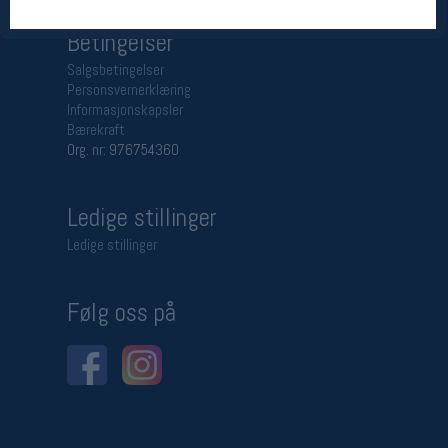
Betingelser
Salgsbetingelser
Personsvernerklæring
Informasjonskapsler
Bærekraft
Org. nr: 976754360
Ledige stillinger
Ledige stillinger
Følg oss på