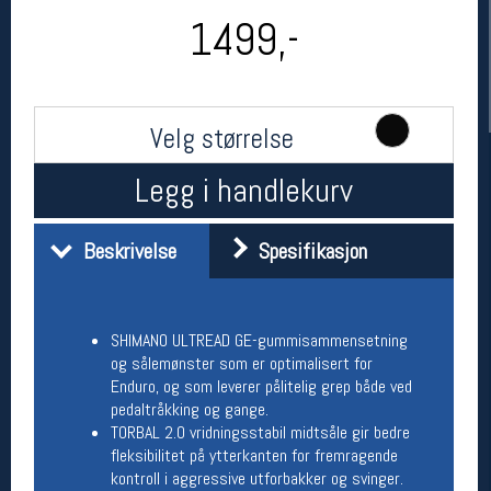
1499,-
Velg størrelse
Legg i handlekurv
Beskrivelse
Spesifikasjon
Her finner du oss
Oslo Sportslager
Torggata 20
0183 Oslo
SHIMANO ULTREAD GE-gummisammensetning
Telefon: 23 32 62 00
og sålemønster som er optimalisert for
(telefontid man-fredag klokken 10-13)
Enduro, og som leverer pålitelig grep både ved
Vis i kart
pedaltråkking og gange.
Om oss
TORBAL 2.0 vridningsstabil midtsåle gir bedre
Kontakt oss
fleksibilitet på ytterkanten for fremragende
kontroll i aggressive utforbakker og svinger.