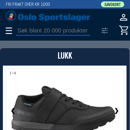
FRI FRAKT OVER KR 1000
GAVEKORT
☰
PRODUKT
LUKK
Produkter (1)
Bruk filter til å spisse søket
1 / 4
❮
❯