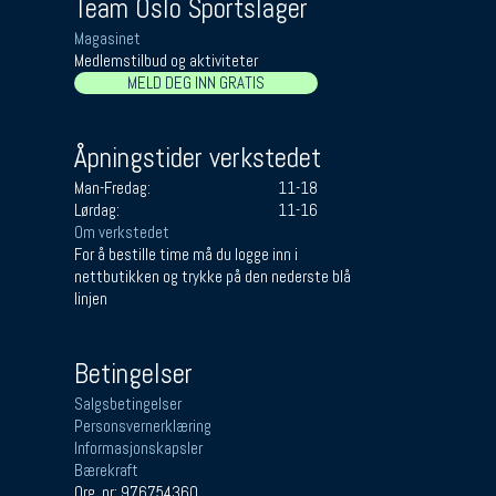
Team Oslo Sportslager
Magasinet
Medlemstilbud og aktiviteter
MELD DEG INN GRATIS
Åpningstider verkstedet
Man-Fredag:
11-18
Lørdag:
11-16
Om verkstedet
For å bestille time må du logge inn i
nettbutikken og trykke på den nederste blå
linjen
Betingelser
Salgsbetingelser
Personsvernerklæring
Informasjonskapsler
Bærekraft
Org. nr: 976754360