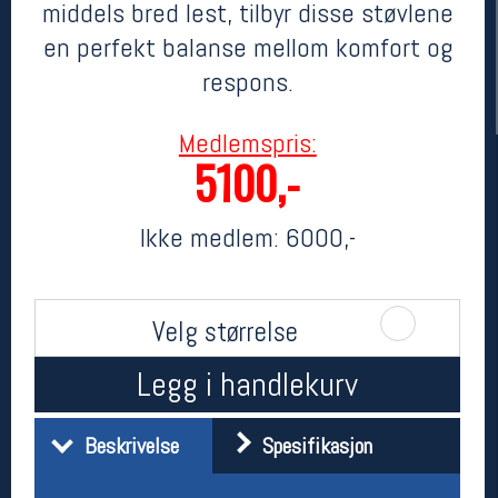
middels bred lest, tilbyr disse støvlene
en perfekt balanse mellom komfort og
respons.
Medlemspris:
5100,-
Ikke medlem:
6000,-
Her finner du oss
Oslo Sportslager
Torggata 20
Velg størrelse
0183 Oslo
Telefon: 23 32 62 00
Legg i handlekurv
(telefontid man-fredag klokken 10-13)
Vis i kart
Om oss
Beskrivelse
Spesifikasjon
Kontakt oss