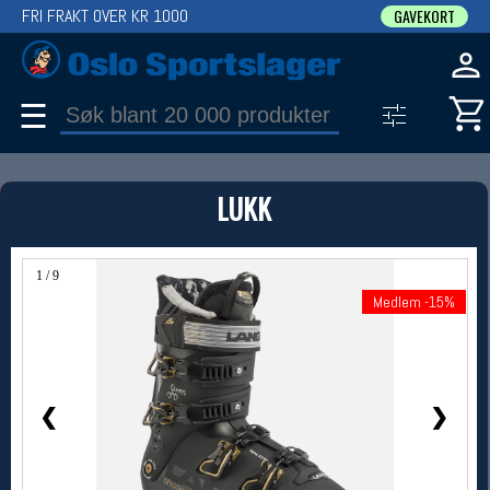
FRI FRAKT OVER KR 1000
GAVEKORT
☰
PRODUKT
LUKK
Produkter (1)
Bruk filter til å spisse søket
1 / 9
Medlem -15%
Medlem -15%
❮
❯