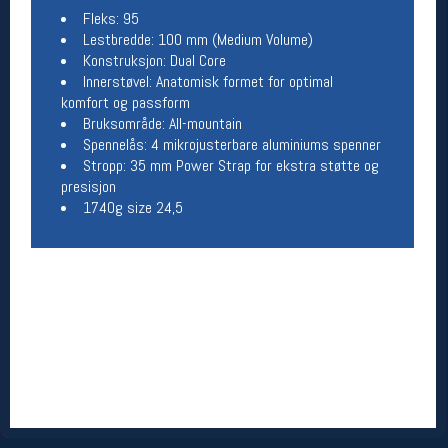
Fleks: 95
Åpningstider butikk
Lestbredde: 100 mm (Medium Volume)
Man-Fredag:
11-18
Konstruksjon: Dual Core
Lørdag:
11-16
Innerstøvel: Anatomisk formet for optimal
komfort og passform
Bruksområde: All-mountain
Spennelås: 4 mikrojusterbare aluminiums spenner
Team Oslo Sportslager
Stropp: 35 mm Power Strap for ekstra støtte og
presisjon
Magasinet
1740g size 24,5
Medlemstilbud og aktiviteter
MELD DEG INN GRATIS
Åpningstider verkstedet
Man-Fredag:
11-18
Lørdag:
11-16
Om verkstedet
For å bestille time må du logge inn i
nettbutikken og trykke på den nederste blå
linjen