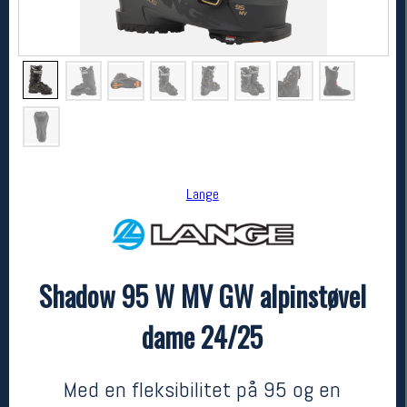
Lange
Lange
Shadow 95 W MV GW alpinstøvel dame 24/25
Shadow 95 W MV GW alpinstøvel
6000,-
5100,-
MEDLEM:
dame 24/25
Med en fleksibilitet på 95 og en