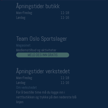
Åpningstider butikk
Man-Fredag:
11-18
Lørdag:
11-16
Team Oslo Sportslager
Magasinet
Medlemstilbud og aktiviteter
MELD DEG INN GRATIS
Åpningstider verkstedet
Man-Fredag:
11-18
Lørdag:
11-16
Om verkstedet
For å bestille time må du logge inn i
nettbutikken og trykke på den nederste blå
linjen