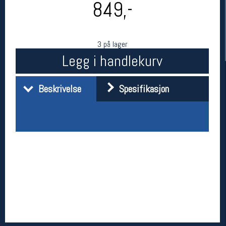
849,-
3 på lager
Legg i handlekurv
Beskrivelse
Spesifikasjon
Her finner du oss
Oslo Sportslager
Torggata 20
0183 Oslo
Telefon: 23 32 62 00
(telefontid man-fredag klokken 10-13)
Vis i kart
Om oss
Kontakt oss