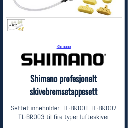
Shimano
Shimano profesjonelt
Shimano
Shimano profesjonelt skivebremsetappesett
skivebremsetappesett
kr 849
Settet inneholder: TL-BR001 TL-BR002
TL-BR003 til fire typer lufteskiver