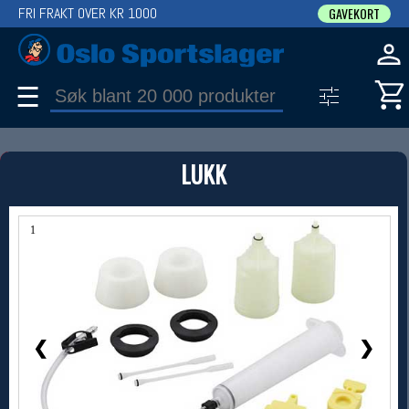
FRI FRAKT OVER KR 1000
GAVEKORT
☰
PRODUKT
LUKK
Produkter (1)
Bruk filter til å spisse søket
1 / 1
❮
❯