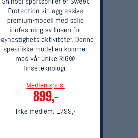
Shinobi sportsbriller er Sweet
Protection sin aggressive
premium-modell med solid
innfestning av linsen for
høyhastighets aktiviteter. Denne
spesifikke modellen kommer
med vår unike RIG®
linseteknologi.
Medlemspris:
899,-
Ikke medlem:
1799,-