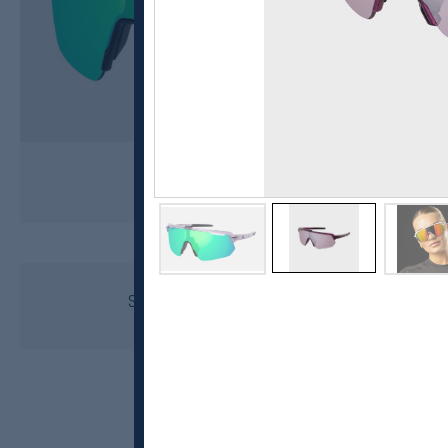
Sweet Protection
Shinobi RIG Reflect sportsbriller
1799,-
899,-
MEDLEM: