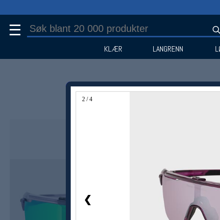
☰
KLÆR
LANGRENN
L
2 / 4
Medlem -50%
❮