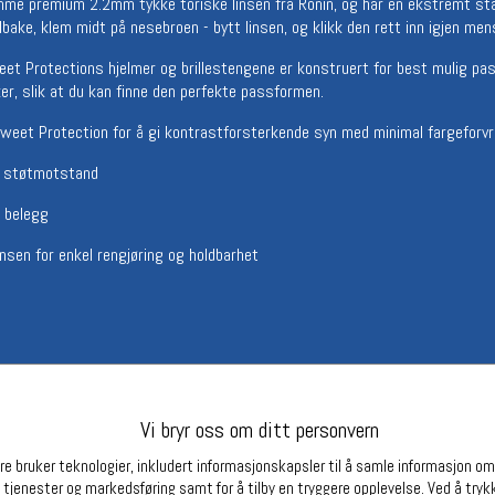
amme premium 2.2mm tykke toriske linsen fra Ronin, og har en ekstremt stab
Betingelser
Ledi
lbake, klem midt på nesebroen - bytt linsen, og klikk den rett inn igjen men
Salgsbetingelser
Ledige 
weet Protections hjelmer og brillestengene er konstruert for best mulig pa
Personsvernerklæring
ker, slik at du kan finne den perfekte passformen.
Informasjonskapsler
Bærekraft
 Sweet Protection for å gi kontrastforsterkende syn med minimal fargefor
Org. nr: 976754360
m støtmotstand
c belegg
Partnere
insen for enkel rengjøring og holdbarhet
 og lettvekt
ige innsatser på brillestavene for ekstra komfort og sikkerhet
Vi bryr oss om ditt personvern
e bruker teknologier, inkludert informasjonskapsler til å samle informasjon om d
 tjenester og markedsføring samt for å tilby en tryggere opplevelse. Ved å trykk