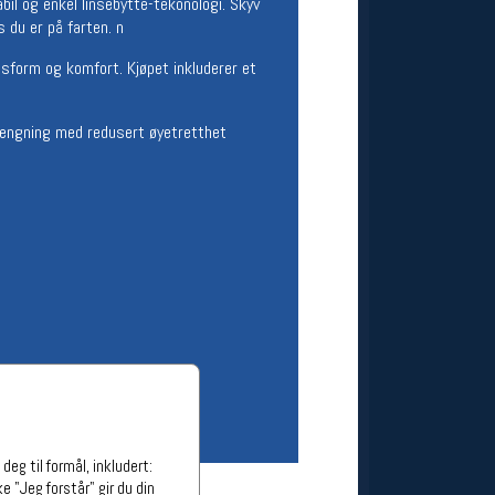
il og enkel linsebytte-tekonologi. Skyv
ge stillinger
s du er på farten. n
stillinger
ssform og komfort. Kjøpet inkluderer et
vrengning med redusert øyetretthet
eg til formål, inkludert:
e "Jeg forstår" gir du din