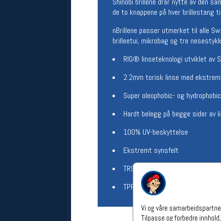
Shinobi brillene drar nytte av den s
Åpningstider verkstedet
de to knappene på hver brillestang ti
Man-Fredag:
11-18
nBrillene passer utmerket til alle S
Lørdag:
11-16
brilleetui, mikrobag og tre nesestyk
Om verkstedet
For å bestille time må du logge inn i
RIG® linseteknologi utviklet av
nettbutikken og trykke på den
nederste blå linjen
2.2mm torisk linse med ekstre
Super oleophobic- og hydrophobi
Følg oss på
Hardt belegg på begge sider av l
100% UV-beskyttelse
Ekstremt synsfelt
TR90 polyamid ramme. Slitesterk
TPR innstøpte myke og lettgripel
Vi og våre samarbeidspartner
Tilpasse og forbedre innhold,