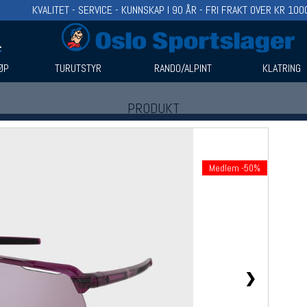
KVALITET - SERVICE - KUNNSKAP I 90 ÅR - FRI FRAKT OVER KR 100
ØP
TURUTSTYR
RANDO/ALPINT
KLATRING
PRODUKT
Produkter (1)
Bruk filter til å spisse søket
Medlem -50%
❯