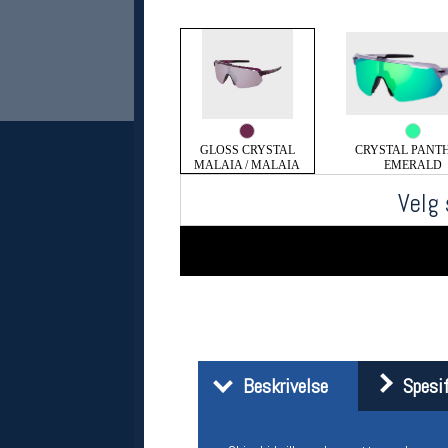
GLOSS CRYSTAL
CRYSTAL PANTH
MALAIA / MALAIA
EMERALD
Velg 
Her finner du oss
Oslo Sportslager
Torggata 20
0183 Oslo
Telefon: 23 32 62 00
(telefontid man-fredag klokken 10-13)
Vis i kart
Beskrivelse
Spesif
Om oss
Kontakt oss