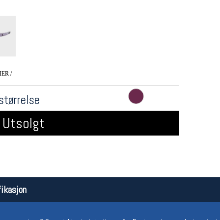
ER /
størrelse
Åpningstider butikk
Team
Utsolgt
Man-Fredag:
11-18
Magasi
Lørdag:
11-16
Medlem
ikasjon