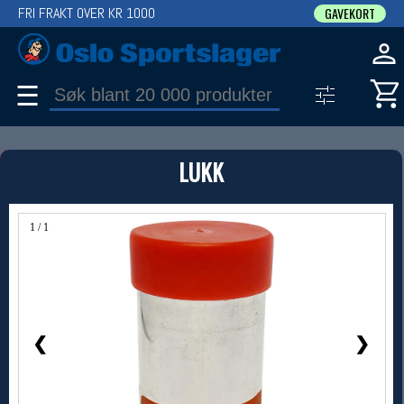
FRI FRAKT OVER KR 1000
GAVEKORT
☰
PRODUKT
LUKK
Produkter (1)
Bruk filter til å spisse søket
1 / 1
❮
❯