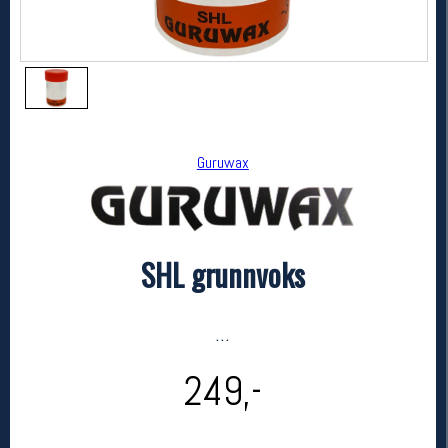
Guruwax
SHL grunnvoks
Guruwax
SHL grunnvoks
kr 249
...
249,-