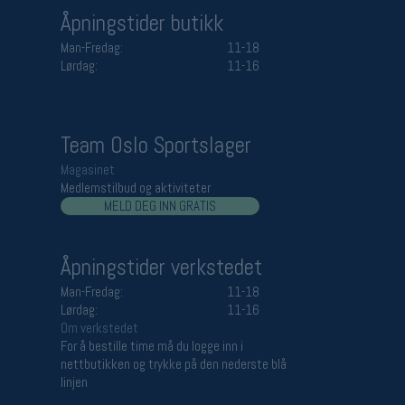
Åpningstider butikk
Man-Fredag:
11-18
Lørdag:
11-16
Team Oslo Sportslager
Magasinet
Medlemstilbud og aktiviteter
MELD DEG INN GRATIS
Åpningstider verkstedet
Man-Fredag:
11-18
Lørdag:
11-16
Om verkstedet
For å bestille time må du logge inn i
nettbutikken og trykke på den nederste blå
linjen