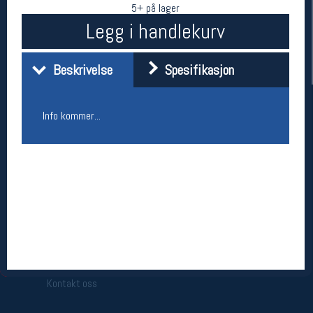
5+ på lager
Legg i handlekurv
Beskrivelse
Spesifikasjon
Info kommer...
Her finner du oss
Oslo Sportslager
Torggata 20
0183 Oslo
Telefon: 23 32 62 00
(telefontid man-fredag klokken 10-13)
Vis i kart
Om oss
Kontakt oss