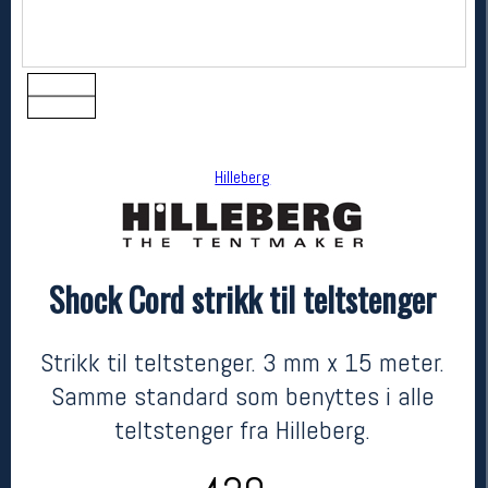
Hilleberg
Shock Cord strikk til teltstenger
Hilleberg
Shock Cord strikk til teltstenger
kr 439
Strikk til teltstenger. 3 mm x 15 meter.
Samme standard som benyttes i alle
teltstenger fra Hilleberg.