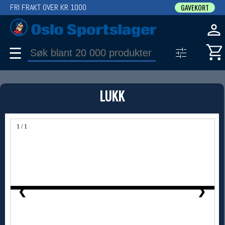
FRI FRAKT OVER KR 1000
GAVEKORT
☰
PRODUKT
LUKK
Produkter (1)
Bruk filter til å spisse søket
1 / 1
❮
❯