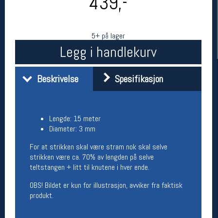
439,-
5+ på lager
Legg i handlekurv
Beskrivelse
Spesifikasjon
Her finner du oss
Lengde: 15 meter
Diameter: 3 mm
Oslo Sportslager
Torggata 20
For at strikken skal være stram nok skal selve
0183 Oslo
strikken være ca. 70% av lengden på selve
Telefon: 23 32 62 00
teltstangen + litt til knutene i hver ende.
(telefontid man-fredag klokken 10-13)
Vis i kart
OBS! Bildet er kun for illustrasjon, avviker fra faktisk
Om oss
produkt.
Kontakt oss