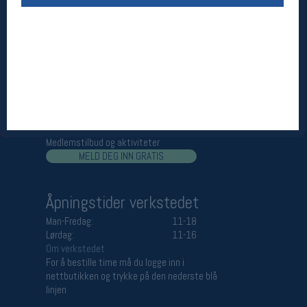
Åpningstider butikk
Man-Fredag:
11-18
Lørdag:
11-16
Team Oslo Sportslager
Magasinet
Medlemstilbud og aktiviteter
MELD DEG INN GRATIS
Åpningstider verkstedet
Man-Fredag:
11-18
Lørdag:
11-16
Om verkstedet
For å bestille time må du logge inn i
nettbutikken og trykke på den nederste blå
linjen