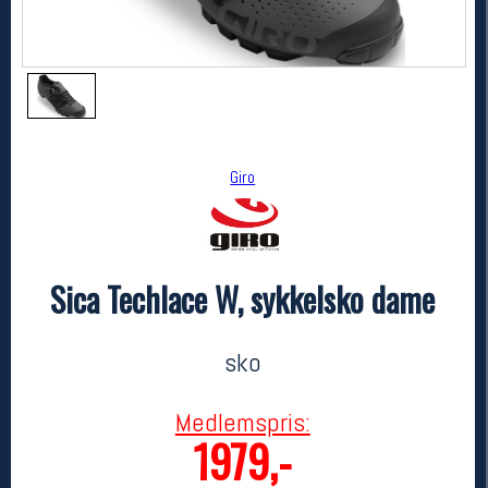
Giro
Sica Techlace W, sykkelsko dame
Giro
Sica Techlace W, sykkelsko dame
3299,-
1979,-
sko
MEDLEM:
Medlemspris:
1979,-