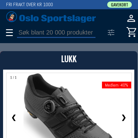
FRI FRAKT OVER KR 1000
GAVEKORT
☰
PRODUKT
LUKK
Produkter (1)
Bruk filter til å spisse søket
1 / 1
Medlem -40%
Medlem -40%
❮
❯