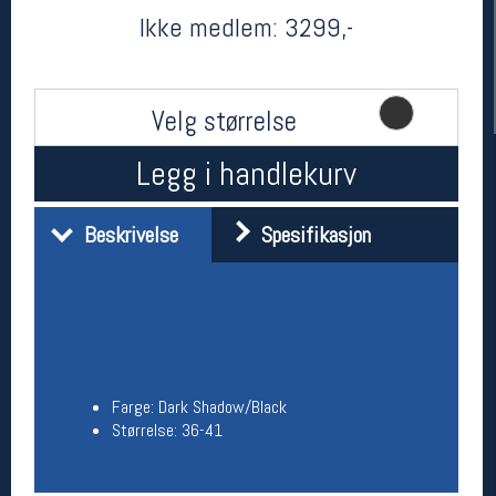
Ikke medlem:
3299,-
Velg størrelse
Legg i handlekurv
Beskrivelse
Spesifikasjon
Her finner du oss
Oslo Sportslager
Torggata 20
0183 Oslo
Telefon: 23 32 62 00
(telefontid man-fredag klokken 10-13)
Vis i kart
Farge: Dark Shadow/Black
Om oss
Størrelse: 36-41
Kontakt oss