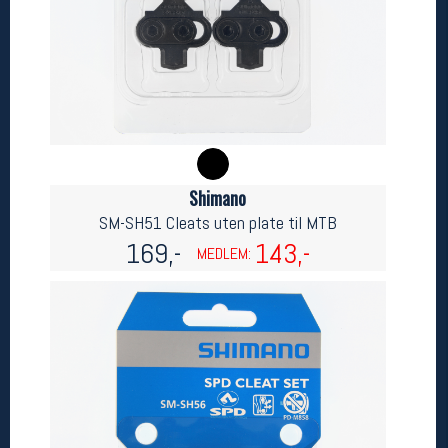
Betingelser
Salgsbetingelser
Personsvernerklæring
Informasjonskapsler
Bærekraft
Org. nr: 976754360
Shimano
Ledige stillinger
SM-SH51 Cleats uten plate til MTB
Ledige stillinger
169,-
143,-
MEDLEM:
Følg oss på