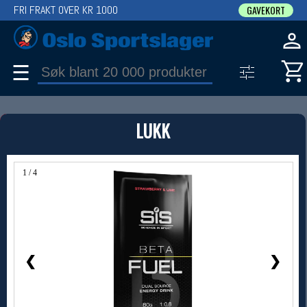
FRI FRAKT OVER KR 1000
GAVEKORT
☰
PRODUKT
LUKK
Produkter (1)
Bruk filter til å spisse søket
1 / 4
❮
❯