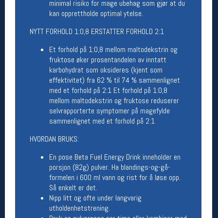
minimal risiko for mage ubehag som gjør at du
kan opprettholde optimal ytelse.
Betingelser
NYTT FORHOLD 1:0,8 ERSTATTER FORHOLD 2:1
Salgsbetingelser
Personsvernerklæring
Et forhold på 1:0,8 mellom maltodekstrin og
Informasjonskapsler
fruktose øker prosentandelen av inntatt
Bærekraft
karbohydrat som oksideres (kjent som
Org. nr: 976754360
effektivitet) fra 62 % til 74 % sammenlignet
med et forhold på 2:1 Et forhold på 1:0,8
mellom maltodekstrin og fruktose reduserer
Ledige stillinger
selvrapporterte symptomer på magefylde
Ledige stillinger
sammenlignet med et forhold på 2:1
HVORDAN BRUKS:
Følg oss på
En pose Beta Fuel Energy Drink inneholder en
porsjon (82g) pulver. Ha blandings-og-gå-
formelen i 600 ml vann og rist for å løse opp.
Så enkelt er det.
Nipp litt og ofte under langvarig
utholdenhetstrening.