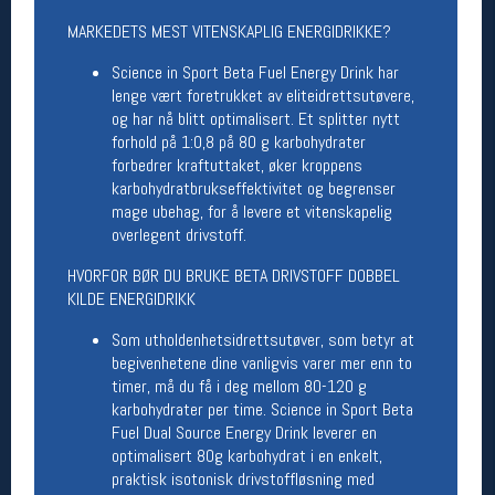
Åpningstider butikk
MARKEDETS MEST VITENSKAPLIG ENERGIDRIKKE?
Man-Fredag:
11-18
Science in Sport Beta Fuel Energy Drink har
Lørdag:
11-16
lenge vært foretrukket av eliteidrettsutøvere,
og har nå blitt optimalisert. Et splitter nytt
forhold på 1:0,8 på 80 g karbohydrater
forbedrer kraftuttaket, øker kroppens
Team Oslo Sportslager
karbohydratbrukseffektivitet og begrenser
Magasinet
mage ubehag, for å levere et vitenskapelig
Medlemstilbud og aktiviteter
overlegent drivstoff.
MELD DEG INN GRATIS
HVORFOR BØR DU BRUKE BETA DRIVSTOFF DOBBEL
KILDE ENERGIDRIKK
Åpningstider verkstedet
Som utholdenhetsidrettsutøver, som betyr at
Man-Fredag:
11-18
begivenhetene dine vanligvis varer mer enn to
Lørdag:
11-16
timer, må du få i deg mellom 80-120 g
Om verkstedet
karbohydrater per time. Science in Sport Beta
For å bestille time må du logge inn i
Fuel Dual Source Energy Drink leverer en
nettbutikken og trykke på den nederste blå
optimalisert 80g karbohydrat i en enkelt,
linjen
praktisk isotonisk drivstoffløsning med