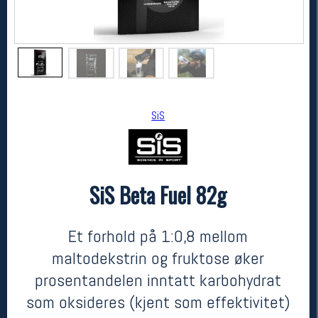
SiS
SiS Beta Fuel 82g
SiS
SiS Beta Fuel 82g
kr 49
Et forhold på 1:0,8 mellom
maltodekstrin og fruktose øker
prosentandelen inntatt karbohydrat
som oksideres (kjent som effektivitet)