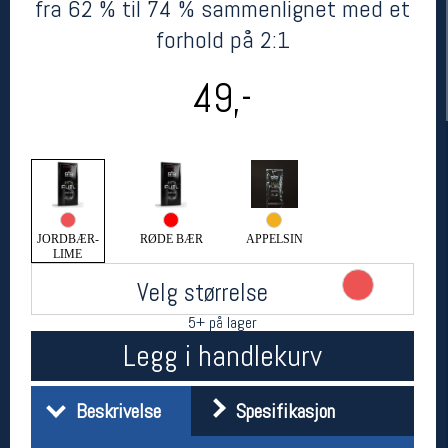
fra 62 % til 74 % sammenlignet med et
forhold på 2:1
49,-
Her finner du oss
JORDBÆR-
RØDE BÆR
APPELSIN
LIME
Oslo Sportslager
Torggata 20
Velg størrelse
0183 Oslo
5+ på lager
Telefon: 23 32 62 00
(telefontid man-fredag klokken 10-13)
Legg i handlekurv
Vis i kart
Om oss
Kontakt oss
Beskrivelse
Spesifikasjon