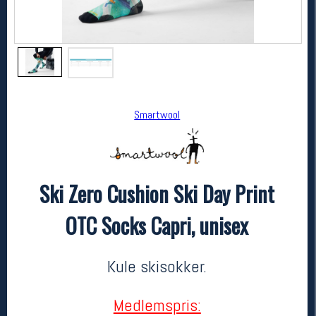
Smartwool
Ski Zero Cushion Ski Day Print
Smartwool
Ski Zero Cushion Ski Day Print OTC Socks Capri, unisex
OTC Socks Capri, unisex
479,-
383,-
MEDLEM:
Kule skisokker.
Medlemspris: