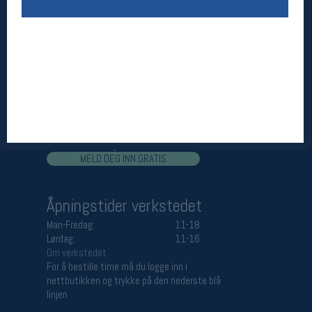
Åpningstider butikk
Man-Fredag:
11-18
Lørdag:
11-16
Team Oslo Sportslager
Magasinet
Medlemstilbud og aktiviteter
MELD DEG INN GRATIS
Åpningstider verkstedet
Man-Fredag:
11-18
Lørdag:
11-16
Om verkstedet
For å bestille time må du logge inn i
nettbutikken og trykke på den nederste blå
linjen