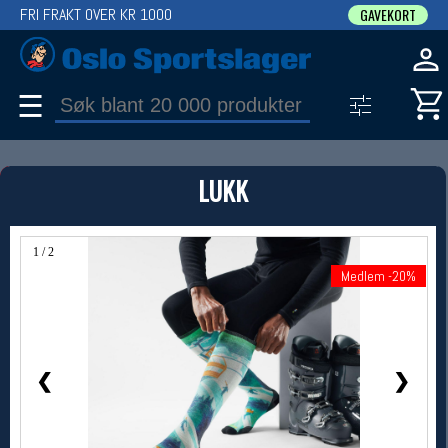
FRI FRAKT OVER KR 1000
GAVEKORT
☰
PRODUKT
LUKK
Produkter (1)
Bruk filter til å spisse søket
1 / 2
Medlem -20%
Medlem -20%
❮
❯