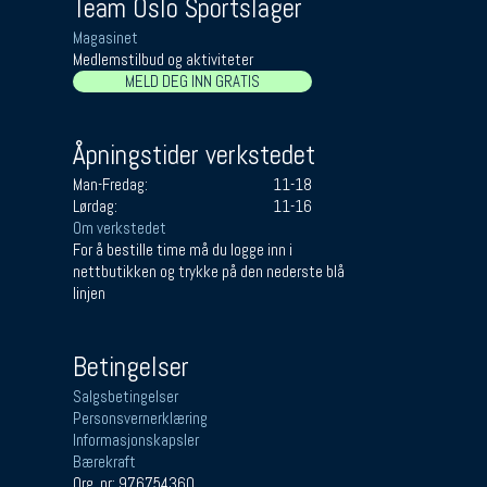
Team Oslo Sportslager
Magasinet
Medlemstilbud og aktiviteter
MELD DEG INN GRATIS
Åpningstider verkstedet
Man-Fredag:
11-18
Lørdag:
11-16
Om verkstedet
For å bestille time må du logge inn i
nettbutikken og trykke på den nederste blå
linjen
Betingelser
Salgsbetingelser
Personsvernerklæring
Informasjonskapsler
Bærekraft
Org. nr: 976754360