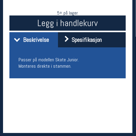
5+ på lager
Legg i handlekurv
Beskrivelse
Spesifikasjon
Passer på modellen Skate Junior.
Monteres direkte i stammen.
Her finner du oss
Oslo Sportslager
Torggata 20
0183 Oslo
Telefon: 23 32 62 00
(telefontid man-fredag klokken 10-13)
Vis i kart
Om oss
Kontakt oss