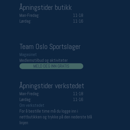
Åpningstider butikk
Man-Fredag:
11-18
Lørdag:
11-16
Team Oslo Sportslager
Magasinet
Medlemstilbud og aktiviteter
MELD DEG INN GRATIS
Åpningstider verkstedet
Man-Fredag:
11-18
Lørdag:
11-16
Om verkstedet
For å bestille time må du logge inn i
nettbutikken og trykke på den nederste blå
linjen