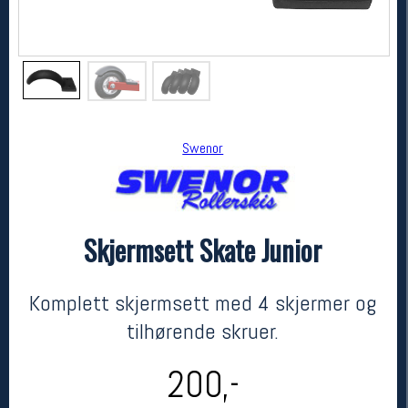
Swenor
Skjermsett Skate Junior
Swenor
Skjermsett Skate Junior
kr 200
Komplett skjermsett med 4 skjermer og
tilhørende skruer.
200,-