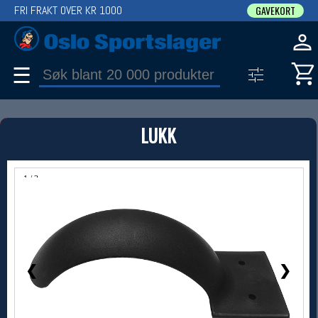
FRI FRAKT OVER KR 1000
GAVEKORT
☰
PRODUKT
LUKK
Produkter (1)
Bruk filter til å spisse søket
1 / 3
❮
❯