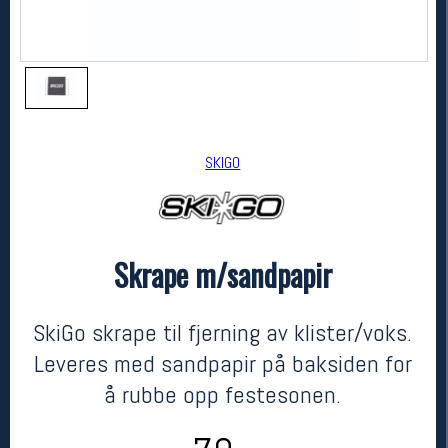
SKIGO
Skrape m/sandpapir
SKIGO
Skrape m/sandpapir
kr 79
SkiGo skrape til fjerning av klister/voks.
Leveres med sandpapir på baksiden for
å rubbe opp festesonen.