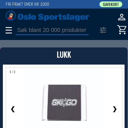
FRI FRAKT OVER KR 1000
GAVEKORT
☰
PRODUKT
LUKK
Produkter (1)
Bruk filter til å spisse søket
1 / 1
❮
❯