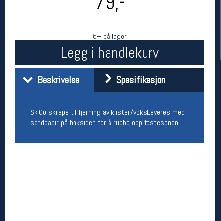
79,-
5+ på lager
Legg i handlekurv
Beskrivelse
Spesifikasjon
SkiGo skrape til fjerning av klister/voksLeveres med
Her finner du oss
sandpapir på baksiden for å rubbe opp festesonen.
Oslo Sportslager
Torggata 20
0183 Oslo
Telefon: 23 32 62 00
(telefontid man-fredag klokken 10-13)
Vis i kart
Om oss
Kontakt oss