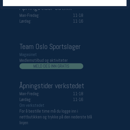
Åpningstider butikk
Man-Fredag:
11-18
Lørdag:
11-16
Team Oslo Sportslager
Magasinet
Medlemstilbud og aktiviteter
MELD DEG INN GRATIS
Åpningstider verkstedet
Man-Fredag:
11-18
Lørdag:
11-16
Om verkstedet
For å bestille time må du logge inn i
nettbutikken og trykke på den nederste blå
linjen