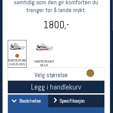
samtidig som den gir komforten du
trenger for å lande mykt.
1800,-
Her finner du oss
WHITE/PURE
WHITE/MAKO
GOLD (101)
BLUE
Oslo Sportslager
Torggata 20
Velg størrelse
0183 Oslo
Telefon: 23 32 62 00
Legg i handlekurv
(telefontid man-fredag klokken 10-13)
Vis i kart
Om oss
Beskrivelse
Spesifikasjon
Kontakt oss