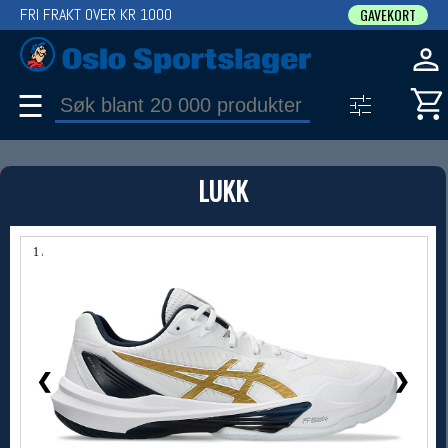
FRI FRAKT OVER KR 1000
GAVEKORT
☰
PRODUKT
LUKK
Produkter (1)
Bruk filter til å spisse søket
1 / 11
❮
❯