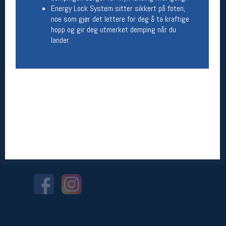
Energy Lock System sitter sikkert på foten,
noe som gjør det lettere for deg å ta kraftige
Betingelser
hopp og gir deg utmerket demping når du
Salgsbetingelser
lander.
Personsvernerklæring
Informasjonskapsler
Bærekraft
Org. nr: 976754360
Ledige stillinger
Ledige stillinger
Følg oss på