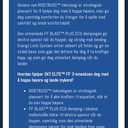
Skoens nye RISETRUSS™-teknologi er strategisk
Åpningstider butikk
plassert for å hjelpe deg med å hoppe høyere, men gir
Man-Fredag:
11-18
deg samtidig komforten du trenger for å spille med
Lørdag:
11-16
selvtillit og lande komfortabelt.
Den utmerkede FF BLAST™ PLUS ECO-dempingen gir
ekstra spenst når du hopper, og utrolig myk landing.
Team Oslo Sportslager
Energy Lock System sitter sikkert på foten og gir en
stabil base som gjør det lettere for deg å ta kraftige
Magasinet
hopp, og som gir deg utmerket demping når du
Medlemstilbud og aktiviteter
lander.
MELD DEG INN GRATIS
Hvordan hjelper SKY ELITE™ FF 3-inneskoen deg med
å hoppe høyere og lande mykere?
Åpningstider verkstedet
RISETRUSS™-teknologien er strategisk
Man-Fredag:
11-18
plassert for å øke kraften i frasparket, slik at
Lørdag:
11-16
du kan hoppe høyere.
Om verkstedet
FF BLAST™ PLUS ECO-demping i skoens
For å bestille time må du logge inn i
mellomsåle bidrar til ekstra spenst når du
nettbutikken og trykke på den nederste blå
hopper, samtidig som den utmerkede
linjen
dempingen sørger for myk landing hver gang.