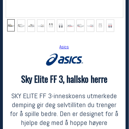
Asics
Sky Elite FF 3, hallsko herre
Asics
Sky Elite FF 3, hallsko herre
kr 1800
SKY ELITE FF 3-inneskoens utmerkede
demping gir deg selvtilliten du trenger
for å spille bedre. Den er designet for å
hjelpe deg med å hoppe høyere