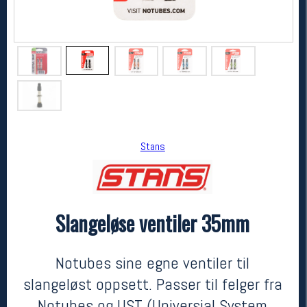
Stans
Stans
Slangeløse ventiler 35mm
Slangeløse ventiler 35mm
199,-
159,-
MEDLEM:
Notubes sine egne ventiler til
slangeløst oppsett. Passer til felger fra
Notubes og UST (Universial System