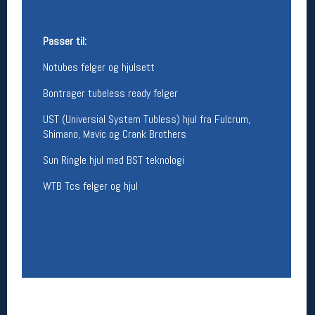
Betingelser
Passer til:
Salgsbetingelser
Personsvernerklæring
Notubes felger og hjulsett
Informasjonskapsler
Bærekraft
Bontrager tubeless ready felger
Org. nr: 976754360
UST (Universial System Tubless) hjul fra Fulcrum,
Shimano, Mavic og Crank Brothers
Ledige stillinger
Sun Ringle hjul med BST teknologi
Ledige stillinger
WTB Tcs felger og hjul
Følg oss på