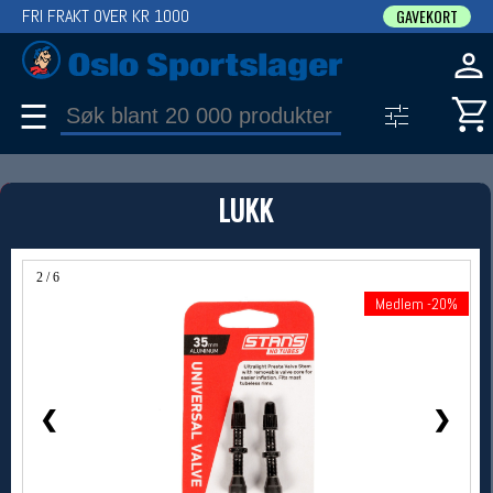
FRI FRAKT OVER KR 1000
GAVEKORT
☰
PRODUKT
LUKK
Produkter (1)
Bruk filter til å spisse søket
2 / 6
Medlem -20%
Medlem -20%
❮
❯