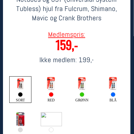
Tubless) hjul fra Fulcrum, Shimano,
Mavic og Crank Brothers
Medlemspris:
159,-
Ikke medlem:
199,-
Her finner du oss
Oslo Sportslager
Torggata 20
0183 Oslo
Telefon: 23 32 62 00
SORT
RED
GRØNN
BLÅ
(telefontid man-fredag klokken 10-13)
Vis i kart
Om oss
Kontakt oss