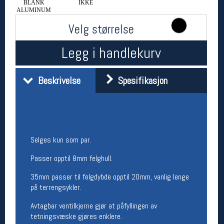
BLANK
IKKE
Åpningstider butikk
ALUMINUM
Velg størrelse
Man-Fredag:
11-18
Lørdag:
11-16
Legg i handlekurv
Team Oslo Sportslager
Beskrivelse
Spesifikasjon
Magasinet
Medlemstilbud og aktiviteter
MELD DEG INN GRATIS
Selges kun som par.
Åpningstider verkstedet
Passer opptil 8mm felghull.
Man-Fredag:
11-18
Lørdag:
11-16
35mm passer til felgdybde opptil 20mm, vanlig lenge
Om verkstedet
på terrengsykler.
For å bestille time må du logge inn i
nettbutikken og trykke på den nederste blå
Avtagbar ventilkjerne gjør at påfyllingen av
linjen
tetningsvæske gjøres enklere.