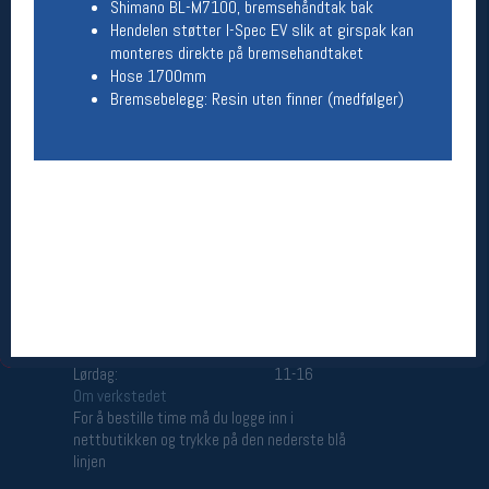
Shimano BL-M7100, bremsehåndtak bak
Åpningstider butikk
Hendelen støtter I-Spec EV slik at girspak kan
monteres direkte på bremsehandtaket
Man-Fredag:
11-18
Hose 1700mm
Lørdag:
11-16
Bremsebelegg: Resin uten finner (medfølger)
Team Oslo Sportslager
Magasinet
Medlemstilbud og aktiviteter
MELD DEG INN GRATIS
Åpningstider verkstedet
Man-Fredag:
11-18
Lørdag:
11-16
Om verkstedet
For å bestille time må du logge inn i
nettbutikken og trykke på den nederste blå
linjen