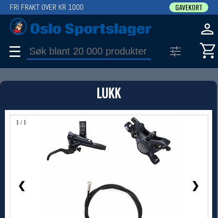
FRI FRAKT OVER KR 1000
GAVEKORT
☰
PRODUKT
LUKK
Produkter (1)
Bruk filter til å spisse søket
1 / 1
❮
❯