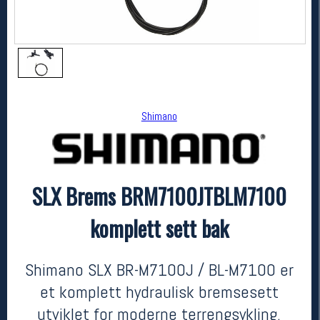
Shimano
SLX Brems BRM7100JTBLM7100
Shimano
SLX Brems BRM7100JTBLM7100 komplett sett bak
komplett sett bak
kr 1249
Shimano SLX BR-M7100J / BL-M7100 er
et komplett hydraulisk bremsesett
utviklet for moderne terrengsykling.