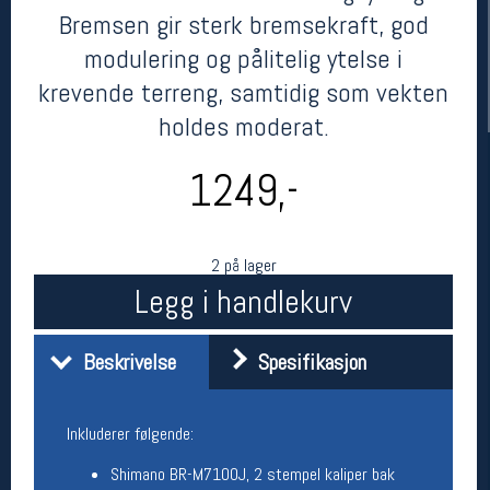
Bremsen gir sterk bremsekraft, god
modulering og pålitelig ytelse i
krevende terreng, samtidig som vekten
holdes moderat.
1249,-
Her finner du oss
2 på lager
Oslo Sportslager
Legg i handlekurv
Torggata 20
0183 Oslo
Telefon: 23 32 62 00
Beskrivelse
Spesifikasjon
(telefontid man-fredag klokken 10-13)
Vis i kart
Om oss
Inkluderer følgende:
Kontakt oss
Shimano BR-M7100J, 2 stempel kaliper bak