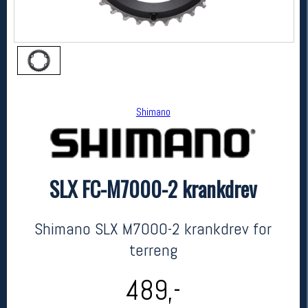
Shimano
SLX FC-M7000-2 krankdrev
Shimano
SLX FC-M7000-2 krankdrev
kr 489
Shimano SLX M7000-2 krankdrev for
terreng
489,-