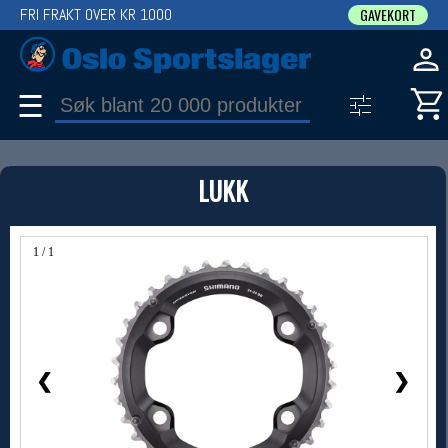
FRI FRAKT OVER KR 1000
GAVEKORT
☰
PRODUKT
LUKK
Produkter (1)
Bruk filter til å spisse søket
1 / 1
❮
❯