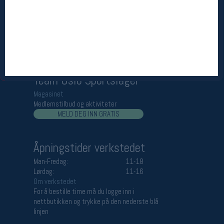
Åpningstider butikk
Man-Fredag:
11-18
Lørdag:
11-16
Team Oslo Sportslager
Magasinet
Medlemstilbud og aktiviteter
MELD DEG INN GRATIS
Åpningstider verkstedet
Man-Fredag:
11-18
Lørdag:
11-16
Om verkstedet
For å bestille time må du logge inn i
nettbutikken og trykke på den nederste blå
linjen