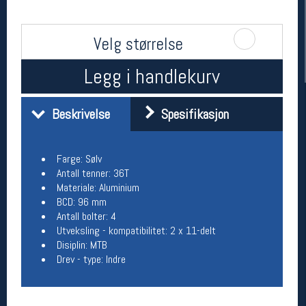
Velg størrelse
Legg i handlekurv
Beskrivelse
Spesifikasjon
Farge: Sølv
Her finner du oss
Antall tenner: 36T
Oslo Sportslager
Materiale: Aluminium
Torggata 20
BCD: 96 mm
0183 Oslo
Antall bolter: 4
Telefon: 23 32 62 00
Utveksling - kompatibilitet: 2 x 11-delt
(telefontid man-fredag klokken 10-13)
Disiplin: MTB
Vis i kart
Drev - type: Indre
Om oss
Kontakt oss