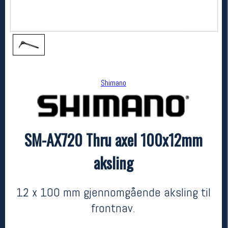
Shimano
SM-AX720 Thru axel 100x12mm
Shimano
SM-AX720 Thru axel 100x12mm aksling
aksling
kr 590
12 x 100 mm gjennomgående aksling til
frontnav.