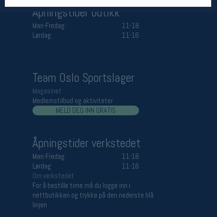
Åpningstider butikk
Man-Fredag:
11-18
Lørdag:
11-16
Team Oslo Sportslager
Magasinet
Medlemstilbud og aktiviteter
MELD DEG INN GRATIS
Åpningstider verkstedet
Man-Fredag:
11-18
Lørdag:
11-16
Om verkstedet
For å bestille time må du logge inn i
nettbutikken og trykke på den nederste blå
linjen