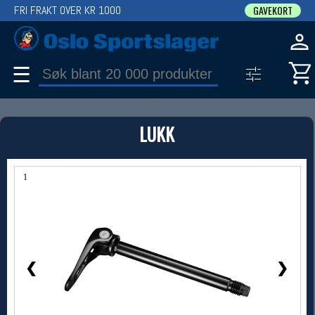
FRI FRAKT OVER KR 1000
GAVEKORT
☰
PRODUKT
LUKK
Produkter (1)
Bruk filter til å spisse søket
1 / 1
❮
❯