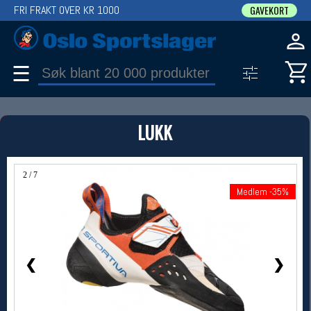
FRI FRAKT OVER KR 1000
GAVEKORT
☰
PRODUKT
LUKK
Produkter (1)
Bruk filter til å spisse søket
2 / 7
Medlem -35%
Medlem -35%
❮
❯