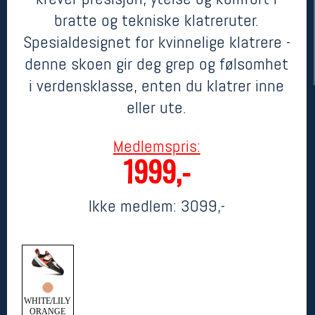
bratte og tekniske klatreruter.
Spesialdesignet for kvinnelige klatrere -
denne skoen gir deg grep og følsomhet
i verdensklasse, enten du klatrer inne
eller ute.
Medlemspris:
1999,-
Her finner du oss
Oslo Sportslager
Torggata 20
Ikke medlem:
3099,-
0183 Oslo
Telefon: 23 32 62 00
(telefontid man-fredag klokken 10-13)
Vis i kart
Om oss
Kontakt oss
WHITE/LILY
ORANGE