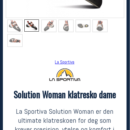
La Sportiva
La Sportiva
Solution Woman klatresko dame
Solution Woman klatresko dame
3099,-
1999,-
MEDLEM:
La Sportiva Solution Woman er den
ultimate klatreskoen for deg som
krever presisjon, ytelse og komfort i