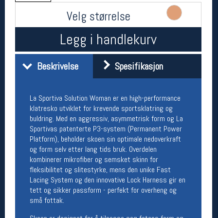
Åpningstider butikk
Velg størrelse
Man-Fredag:
11-18
Legg i handlekurv
Lørdag:
11-16
Beskrivelse
Spesifikasjon
Team Oslo Sportslager
Magasinet
La Sportiva Solution Woman er en high-performance
Medlemstilbud og aktiviteter
klatresko utviklet for krevende sportsklatring og
MELD DEG INN GRATIS
buldring. Med en aggressiv, asymmetrisk form og La
Sportivas patenterte P3-system (Permanent Power
Platform), beholder skoen sin optimale nedoverkraft
Åpningstider verkstedet
og form selv etter lang tids bruk. Overdelen
Man-Fredag:
11-18
kombinerer mikrofiber og semsket skinn for
Lørdag:
11-16
fleksibilitet og slitestyrke, mens den unike Fast
Om verkstedet
Lacing System og den innovative Lock Harness gir en
For å bestille time må du logge inn i
tett og sikker passform - perfekt for overheng og
nettbutikken og trykke på den nederste blå
små fottak.
linjen