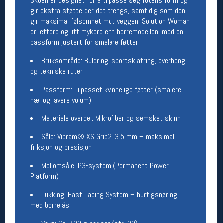
Skoen er designet for å tilpasse seg fotens form og
gir ekstra støtte der det trengs, samtidig som den
Betingelser
gir maksimal følsomhet mot veggen. Solution Woman
er lettere og litt mykere enn herremodellen, med en
Salgsbetingelser
passform justert for smalere føtter.
Personsvernerklæring
Informasjonskapsler
Bruksområde: Buldring, sportsklatring, overheng
Bærekraft
og tekniske ruter
Org. nr: 976754360
Passform: Tilpasset kvinnelige føtter (smalere
hæl og lavere volum)
Ledige stillinger
Materiale overdel: Mikrofiber og semsket skinn
Ledige stillinger
Såle: Vibram® XS Grip2, 3.5 mm – maksimal
friksjon og presisjon
Følg oss på
Mellomsåle: P3-system (Permanent Power
Platform)
Lukking: Fast Lacing System – hurtigsnøring
med borrelås