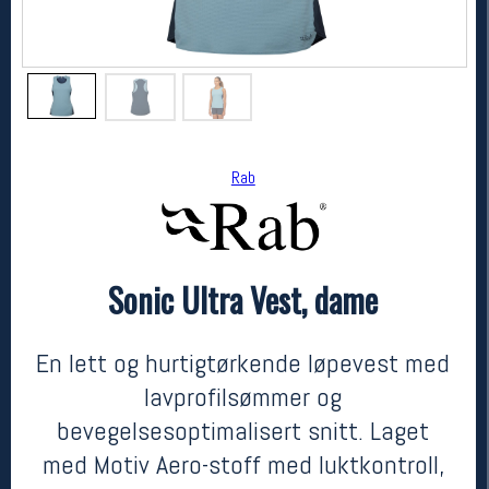
Rab
Sonic Ultra Vest, dame
Rab
Sonic Ultra Vest, dame
kr 549
En lett og hurtigtørkende løpevest med
lavprofilsømmer og
bevegelsesoptimalisert snitt. Laget
med Motiv Aero-stoff med luktkontroll,