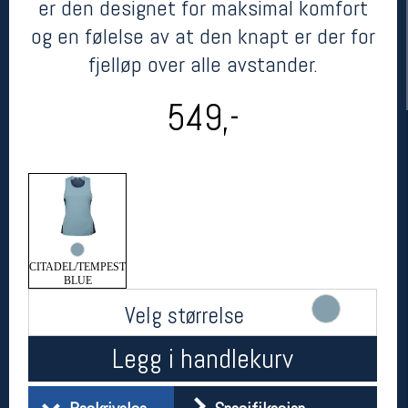
er den designet for maksimal komfort
og en følelse av at den knapt er der for
fjelløp over alle avstander.
549,-
Her finner du oss
Oslo Sportslager
Torggata 20
CITADEL/TEMPEST
0183 Oslo
BLUE
Telefon: 23 32 62 00
Velg størrelse
(telefontid man-fredag klokken 10-13)
Vis i kart
Legg i handlekurv
Om oss
Kontakt oss