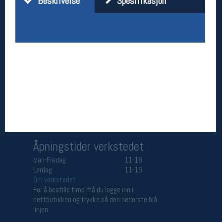
Beskrivelse
Spesifikasjon
Åpningstider butikk
Man-Fredag:
11-18
Lørdag:
11-16
Team Oslo Sportslager
Magasinet
Medlemstilbud og aktiviteter
MELD DEG INN GRATIS
Åpningstider verkstedet
Man-Fredag:
11-18
Lørdag:
11-16
Om verkstedet
For å bestille time må du logge inn i
nettbutikken og trykke på den nederste blå
linjen