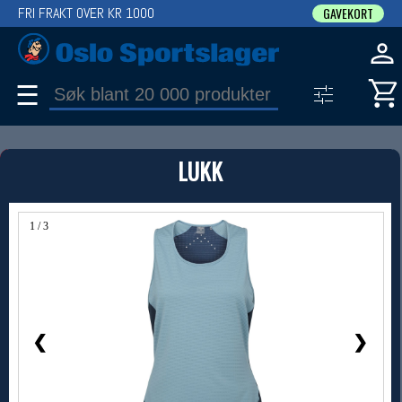
FRI FRAKT OVER KR 1000
GAVEKORT
☰
PRODUKT
LUKK
Produkter (1)
Bruk filter til å spisse søket
1 / 3
❮
❯