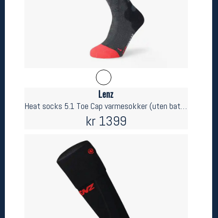
Betingelser
Salgsbetingelser
Personsvernerklæring
Informasjonskapsler
Bærekraft
Org. nr: 976754360
Lenz
Ledige stillinger
Heat socks 5.1 Toe Cap varmesokker (uten batterier)
kr 1399
Ledige stillinger
Følg oss på