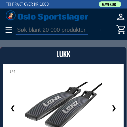
FRI FRAKT OVER KR 1000
GAVEKORT
☰
PRODUKT
LUKK
Produkter (1)
Bruk filter til å spisse søket
1 / 4
❮
❯