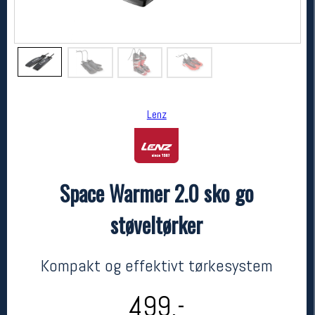
Lenz
Space Warmer 2.0 sko go
Lenz
Space Warmer 2.0 sko go støveltørker
støveltørker
kr 499
Kompakt og effektivt tørkesystem
499,-