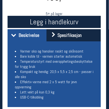
5+ på lager
Legg i handlekurv
Beskrivelse
Spesifikasjon
Varmer sko og hansker raskt og skånsomt
Bare koble til - varmen starter automatisk
Her finner du oss
Temperaturstyrt med overopphetingsbeskyttelse
Oslo Sportslager
for trygg bruk
Torggata 20
Kompakt og hendig: 20,5 x 5,5 x 2,5 cm - passer i
0183 Oslo
alle sko
Telefon: 23 32 62 00
Effektiv varme med 2 x 5 watt for jevn
(telefontid man-fredag klokken 10-13)
oppvarming
Vis i kart
Lett vekt på kun 0,3 kg
Om oss
USB-C-tilkobling
Kontakt oss