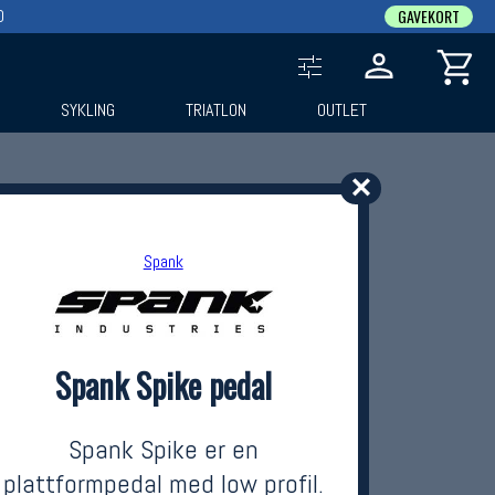
0
GAVEKORT
SYKLING
TRIATLON
OUTLET
✕
Spank
Spank Spike pedal
Spank Spike er en
plattformpedal med low profil.