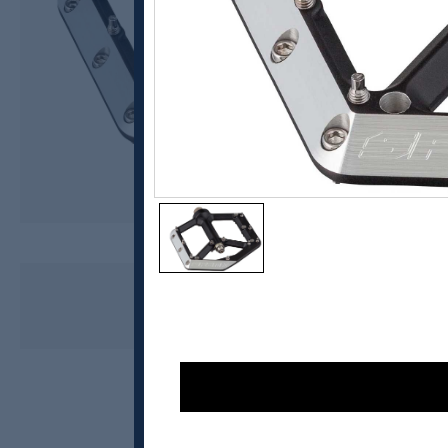
Spank
Spank Spike pedal
kr 1199