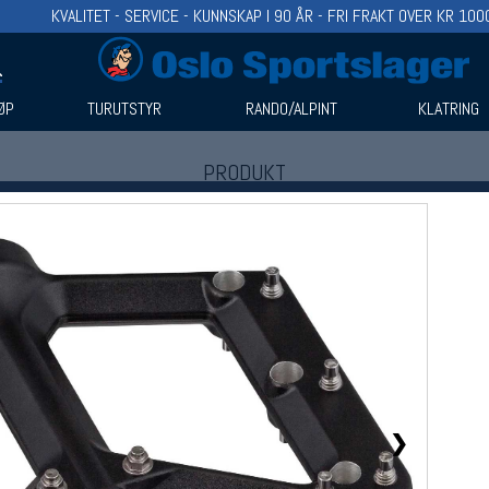
KVALITET - SERVICE - KUNNSKAP I 90 ÅR - FRI FRAKT OVER KR 100
ØP
TURUTSTYR
RANDO/ALPINT
KLATRING
PRODUKT
Produkter (1)
Bruk filter til å spisse søket
❯