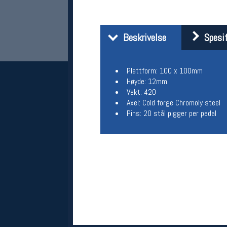
Beskrivelse
Spesif
Plattform: 100 x 100mm
Høyde: 12mm
Vekt: 420
Axel: Cold forge Chromoly steel
Pins: 20 stål pigger per pedal
Her finner du oss
Oslo Sportslager
Torggata 20
0183 Oslo
Telefon: 23 32 62 00
(telefontid man-fredag klokken 10-13)
Vis i kart
Om oss
Kontakt oss