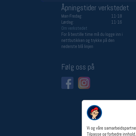
Åpningstider verkstedet
Man-Fredag:
11-18
Lørdag:
11-16
Om verkstedet
For å bestille time må du logge inn i
nettbutikken og trykke på den
nederste blå linjen
Følg oss på
Vi og våre samarbeidspartner
Tilpasse og forbedre innhold,