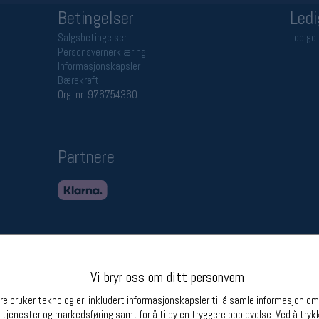
Betingelser
Ledi
Salgsbetingelser
Ledige 
Personsvernerklæring
Informasjonskapsler
Bærekraft
Org. nr: 976754360
Partnere
Vi bryr oss om ditt personvern
e bruker teknologier, inkludert informasjonskapsler til å samle informasjon om d
 tjenester og markedsføring samt for å tilby en tryggere opplevelse. Ved å trykk