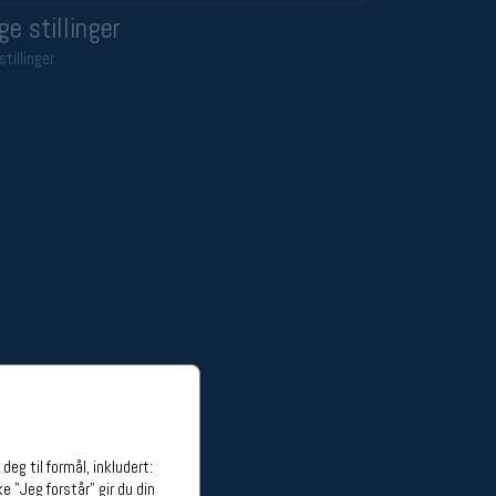
ge stillinger
stillinger
eg til formål, inkludert:
e "Jeg forstår" gir du din