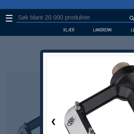
☰
KLÆR
LANGRENN
L
1 / 1
❮