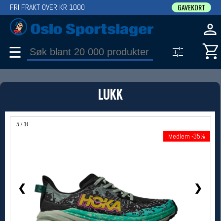
FRI FRAKT OVER KR 1000
GAVEKORT
☰
PRODUKT
LUKK
Produkter (1)
Bruk filter til å spisse søket
5 / 16
Medlem -35%
Medlem -35%
❮
❯