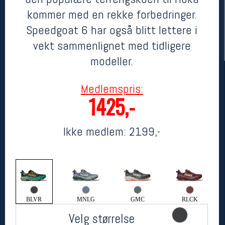
kommer med en rekke forbedringer.
Speedgoat 6 har også blitt lettere i
vekt sammenlignet med tidligere
modeller.
Medlemspris:
1425,-
Her finner du oss
Ikke medlem:
2199,-
Oslo Sportslager
Torggata 20
0183 Oslo
Telefon: 23 32 62 00
(telefontid man-fredag klokken 10-13)
Vis i kart
Om oss
BLVR
MNLG
GMC
RLCK
Kontakt oss
Velg størrelse