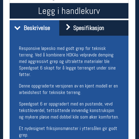
Åpningstider butikk
Legg i handlekurv
Man-Fredag:
11-18
Lørdag:
11-16
Beskrivelse
Spesifikasjon
Responsive løpesko med godt grep for teknisk
Team Oslo Sportslager
terreng. Ved å kombinere HOKAs velprøvde demping
Magasinet
med aggressivt grep og ultralette materialer ble
Medlemstilbud og aktiviteter
Speedgoat 6 skapt for å legge terrenget under sine
MELD DEG INN GRATIS
føtter.
Denne oppgraderte versjonen av en kjent modell er en
Åpningstider verkstedet
arbeidshest for tekniske terreng.
Man-Fredag:
11-18
Speedgoat 6 er oppgradert med en pustende, vevd
Lørdag:
11-16
tekstiloverdel, tettsittende innvendig konstruksjon
Om verkstedet
og mykere pløse med dobbel kile som øker komforten.
For å bestille time må du logge inn i
nettbutikken og trykke på den nederste blå
Et nydesignet friksjonsmønster i yttersålen gir godt
linjen
grep.