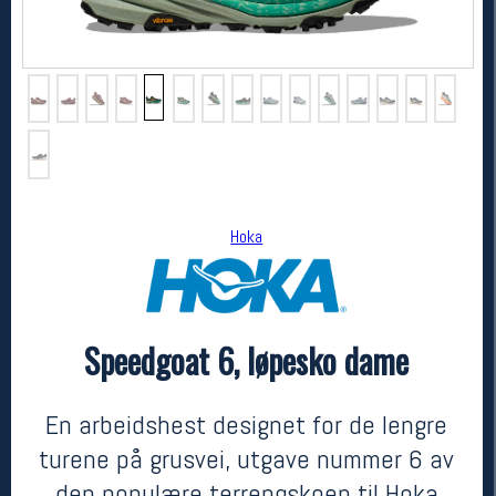
Hoka
Hoka
Speedgoat 6, løpesko dame
Speedgoat 6, løpesko dame
2199,-
1425,-
MEDLEM:
En arbeidshest designet for de lengre
turene på grusvei, utgave nummer 6 av
den populære terrengskoen til Hoka