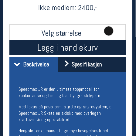
Ikke medlem:
2400,-
Velg størrelse
Legg i handlekurv
Beskrivelse
Spesifikasjon
Her finner du oss
Oslo Sportslager
Torggata 20
Speedmax JR er den ultimate toppmodell for
0183 Oslo
konkurranse og trening blant yngre skiløpere.
Telefon: 23 32 62 00
(telefontid man-fredag klokken 10-13)
Med fokus på passform, støtte og snøresystem, er
Vis i kart
Speedmax JR Skate en skisko med overlegen
Om oss
kraftoverføring og stabilitet.
Kontakt oss
Hengslet ankelmansjett gir mye bevegelsesfrihet