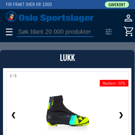
FRI FRAKT OVER KR 1000
GAVEKORT
☰
PRODUKT
LUKK
Produkter (1)
Bruk filter til å spisse søket
1 / 3
Medlem -30%
Medlem -30%
❮
❯