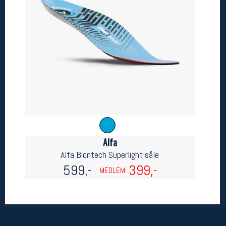
Betingelser
Salgsbetingelser
Personsvernerklæring
Informasjonskapsler
Bærekraft
Org. nr: 976754360
Ledige stillinger
Ledige stillinger
Alfa
Alfa Biontech Superlight såle
Følg oss på
599,-
399,-
MEDLEM: