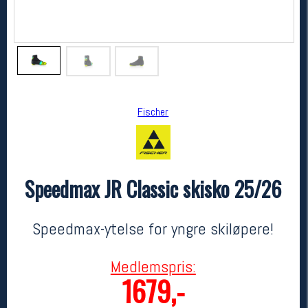
Fischer
Speedmax JR Classic skisko 25/26
Fischer
Speedmax JR Classic skisko 25/26
2400,-
1679,-
Speedmax-ytelse for yngre skiløpere!
MEDLEM:
Medlemspris:
1679,-