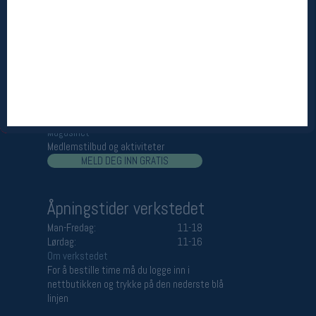
Åpningstider butikk
Man-Fredag:
11-18
Lørdag:
11-16
Team Oslo Sportslager
Magasinet
Medlemstilbud og aktiviteter
MELD DEG INN GRATIS
Åpningstider verkstedet
Man-Fredag:
11-18
Lørdag:
11-16
Om verkstedet
For å bestille time må du logge inn i
nettbutikken og trykke på den nederste blå
linjen