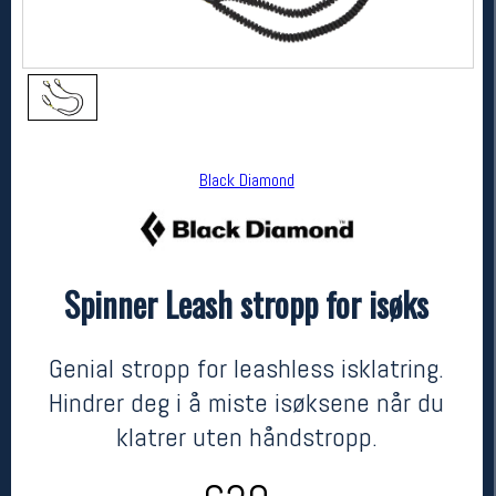
Black Diamond
Spinner Leash stropp for isøks
Black Diamond
Spinner Leash stropp for isøks
kr 629
Genial stropp for leashless isklatring.
Hindrer deg i å miste isøksene når du
klatrer uten håndstropp.