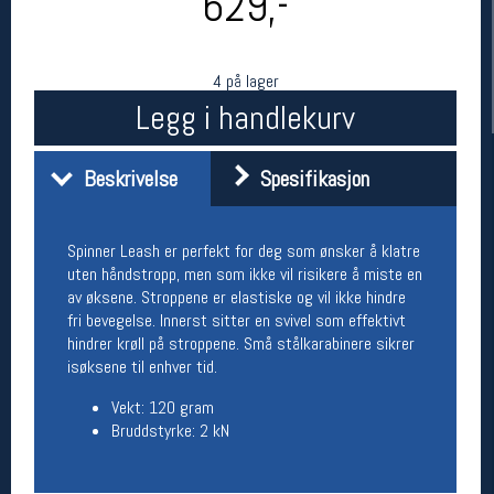
629,-
4 på lager
Legg i handlekurv
Beskrivelse
Spesifikasjon
Spinner Leash er perfekt for deg som ønsker å klatre
Her finner du oss
uten håndstropp, men som ikke vil risikere å miste en
Oslo Sportslager
av øksene. Stroppene er elastiske og vil ikke hindre
Torggata 20
fri bevegelse. Innerst sitter en svivel som effektivt
0183 Oslo
hindrer krøll på stroppene. Små stålkarabinere sikrer
Telefon: 23 32 62 00
isøksene til enhver tid.
(telefontid man-fredag klokken 10-13)
Vis i kart
Vekt: 120 gram
Om oss
Bruddstyrke: 2 kN
Kontakt oss