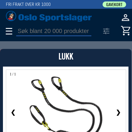
FRI FRAKT OVER KR 1000
GAVEKORT
☰
PRODUKT
LUKK
Produkter (1)
Bruk filter til å spisse søket
1 / 1
❮
❯