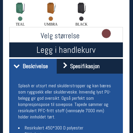
Åpningstider butikk
Man-Fredag:
11-18
Lørdag:
11-16
TEAL
UMBRA
BLACK
Velg størrelse
Team Oslo Sportslager
Legg i handlekurv
Magasinet
Medlemstilbud og aktiviteter
Beskrivelse
Spesifikasjon
MELD DEG INN GRATIS
Splash er utsyrt med skulderstropper og kan bæres
Åpningstider verkstedet
som ryggsekk eller skulderveske. Innvendig lyst PU-
Man-Fredag:
11-18
belegg gir god oversikt. Også perfekt som
Lørdag:
11-16
kompresjonspose til sovepose. Tapede sømmer og
Om verkstedet
resirkulert PFC-fritt stoff (vannsøyle 7000 mm)
For å bestille time må du logge inn i
holder innholdet tørt.
nettbutikken og trykke på den nederste blå
linjen
Resirkulert 450*300 D polyester