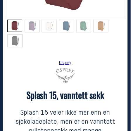
Osprey
Osprey
Splash 15, vanntett sekk
Splash 15, vanntett sekk
399,-
249,-
MEDLEM:
Splash 15 veier ikke mer enn en
sjokoladeplate, men er en vanntett
rulletoppsekk med mange