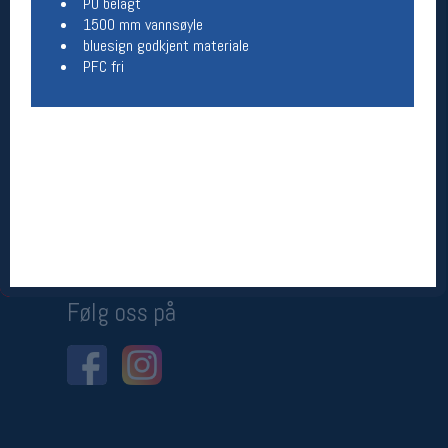
PU belagt
1500 mm vannsøyle
Betingelser
bluesign godkjent materiale
PFC fri
Salgsbetingelser
Personsvernerklæring
Informasjonskapsler
Bærekraft
Org. nr: 976754360
Ledige stillinger
Ledige stillinger
Følg oss på