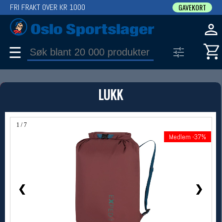
FRI FRAKT OVER KR 1000
GAVEKORT
☰
PRODUKT
LUKK
Produkter (1)
Bruk filter til å spisse søket
1 / 7
Medlem -37%
Medlem -37%
❮
❯