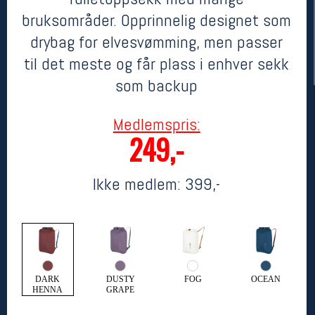
bruksområder. Opprinnelig designet som
drybag for elvesvømming, men passer
til det meste og får plass i enhver sekk
som backup
Medlemspris:
249,-
Her finner du oss
Ikke medlem:
399,-
Oslo Sportslager
Torggata 20
0183 Oslo
Telefon: 23 32 62 00
(telefontid man-fredag klokken 10-13)
Vis i kart
Om oss
DARK
DUSTY
FOG
OCEAN
Kontakt oss
HENNA
GRAPE