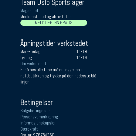
Team Oslo Sportslager
Magasinet
Medlemstilbud og aktiviteter
MELD DEG INN GRATIS
Åpningstider verkstedet
Man-Fredag:
11-18
Lørdag:
11-16
Om verkstedet
For å bestille time må du logge inn i
nettbutikken og trykke på den nederste blå
linjen
Betingelser
Salgsbetingelser
Personsvernerklæring
Informasjonskapsler
Bærekraft
Org. nr: 976754360