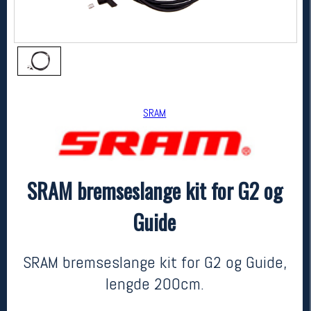
SRAM
SRAM bremseslange kit for G2 og
SRAM
SRAM bremseslange kit for G2 og Guide
Guide
kr 569
SRAM bremseslange kit for G2 og Guide,
lengde 200cm.