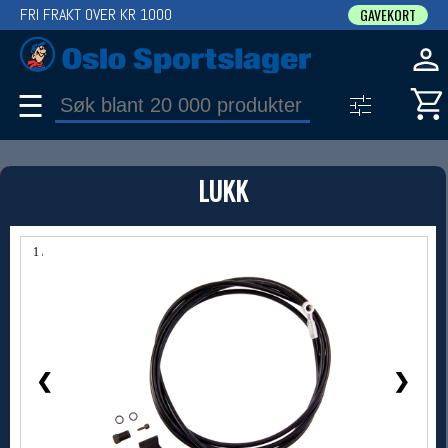
FRI FRAKT OVER KR 1000
GAVEKORT
☰
PRODUKT
LUKK
Produkter (1)
Bruk filter til å spisse søket
1 / 1
❮
❯