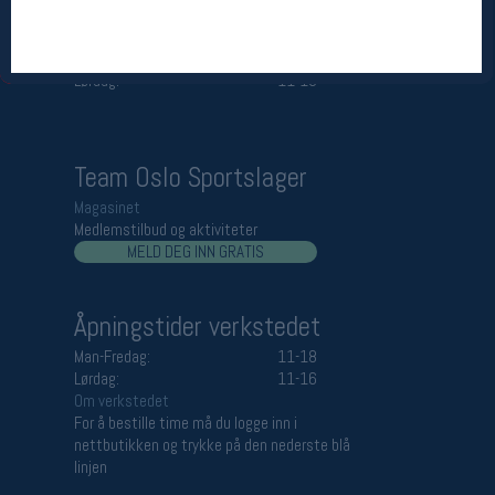
Åpningstider butikk
Man-Fredag:
11-18
Lørdag:
11-16
Team Oslo Sportslager
Magasinet
Medlemstilbud og aktiviteter
MELD DEG INN GRATIS
Åpningstider verkstedet
Man-Fredag:
11-18
Lørdag:
11-16
Om verkstedet
For å bestille time må du logge inn i
nettbutikken og trykke på den nederste blå
linjen