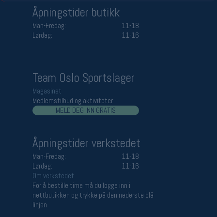
Åpningstider butikk
Man-Fredag:
11-18
Lørdag:
11-16
Team Oslo Sportslager
Magasinet
Medlemstilbud og aktiviteter
MELD DEG INN GRATIS
Åpningstider verkstedet
Man-Fredag:
11-18
Lørdag:
11-16
Om verkstedet
For å bestille time må du logge inn i
nettbutikken og trykke på den nederste blå
linjen