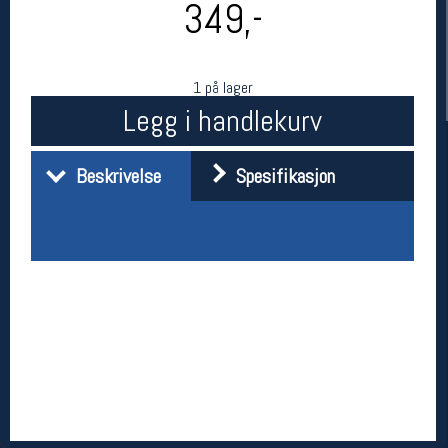
349,-
1 på lager
Legg i handlekurv
Beskrivelse
Spesifikasjon
Her finner du oss
Oslo Sportslager
Torggata 20
0183 Oslo
Telefon: 23 32 62 00
(telefontid man-fredag klokken 10-13)
Vis i kart
Om oss
Kontakt oss