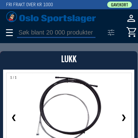
FRI FRAKT OVER KR 1000
GAVEKORT
☰
PRODUKT
LUKK
Produkter (1)
Bruk filter til å spisse søket
1 / 1
❮
❯