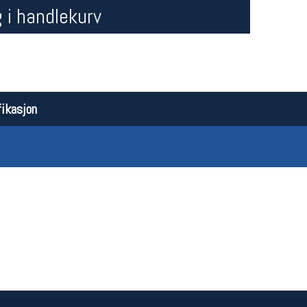
 i handlekurv
ikasjon
Åpningstider butikk
Team
Man-Fredag:
11-18
Magasi
Lørdag:
11-16
Medlem