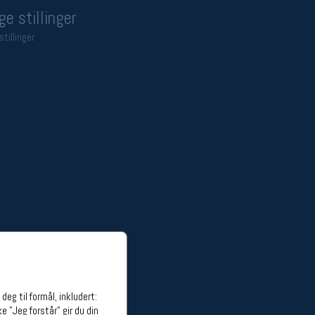
ge stillinger
stillinger
eg til formål, inkludert:
e "Jeg forstår" gir du din