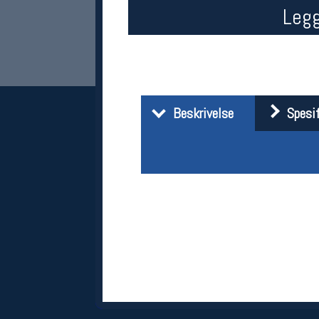
Legg
Beskrivelse
Spesif
Her finner du oss
Oslo Sportslager
Torggata 20
0183 Oslo
Telefon: 23 32 62 00
(telefontid man-fredag klokken 10-13)
Vis i kart
Om oss
Kontakt oss