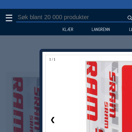
☰
KLÆR
LANGRENN
L
1 / 1
❮