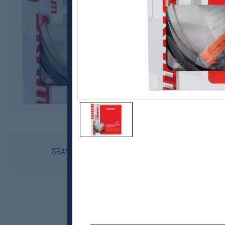
SRAM
SRAM SlickWire Brake Cable Kit (Road)
kr 349