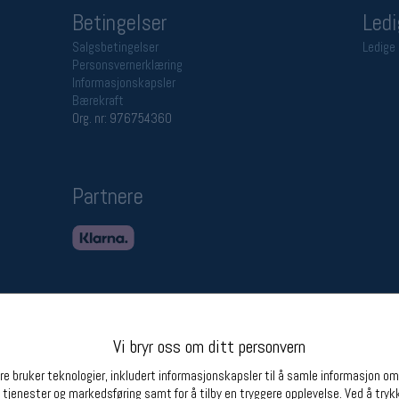
Betingelser
Ledi
Salgsbetingelser
Ledige 
Personsvernerklæring
Informasjonskapsler
Bærekraft
Org. nr: 976754360
Partnere
Vi bryr oss om ditt personvern
e bruker teknologier, inkludert informasjonskapsler til å samle informasjon om d
 tjenester og markedsføring samt for å tilby en tryggere opplevelse. Ved å trykk