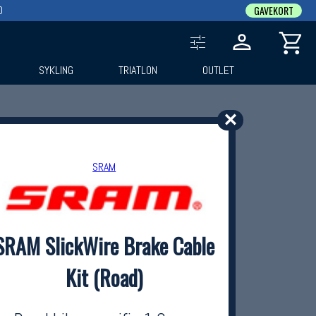
0
GAVEKORT
SYKLING
TRIATLON
OUTLET
✕
SRAM
SRAM SlickWire Brake Cable
Kit (Road)