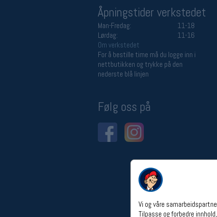
Åpningstider verkstedet
Man-Fredag:
11-18
Lørdag:
11-16
Om verkstedet
For å bestille time må du logge inn i
nettbutikken og trykke på den
nederste blå linjen
Følg oss på
Vi og våre samarbeidspartner
Tilpasse og forbedre innhold,