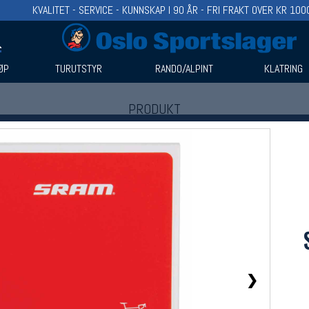
KVALITET - SERVICE - KUNNSKAP I 90 ÅR - FRI FRAKT OVER KR 100
ØP
TURUTSTYR
RANDO/ALPINT
KLATRING
PRODUKT
Produkter (1)
Bruk filter til å spisse søket
❯