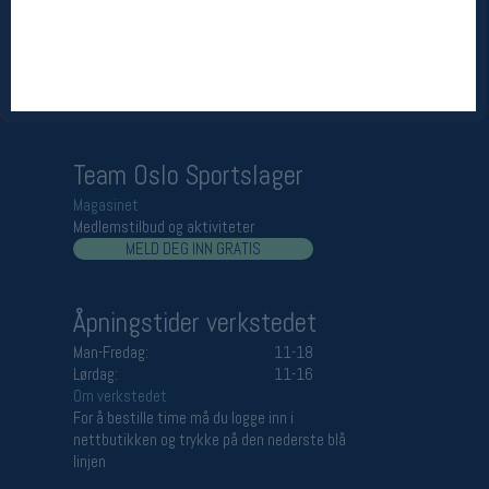
Åpningstider butikk
Man-Fredag:
11-18
Lørdag:
11-16
Team Oslo Sportslager
Magasinet
Medlemstilbud og aktiviteter
MELD DEG INN GRATIS
Åpningstider verkstedet
Man-Fredag:
11-18
Lørdag:
11-16
Om verkstedet
For å bestille time må du logge inn i
nettbutikken og trykke på den nederste blå
linjen