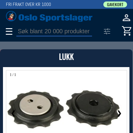
FRI FRAKT OVER KR 1000
GAVEKORT
☰
PRODUKT
LUKK
Produkter (1)
Bruk filter til å spisse søket
1 / 1
❮
❯