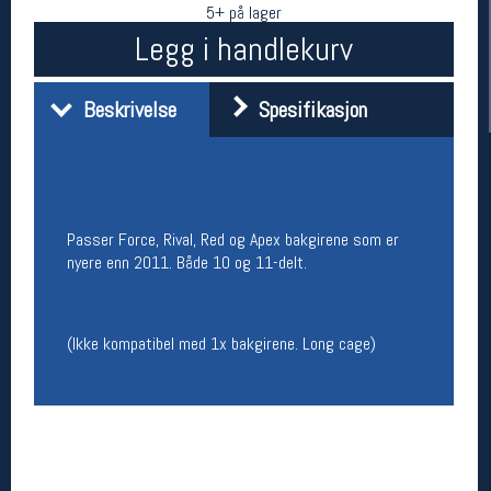
5+ på lager
Legg i handlekurv
Beskrivelse
Spesifikasjon
Passer Force, Rival, Red og Apex bakgirene som er
Her finner du oss
nyere enn 2011. Både 10 og 11-delt.
Oslo Sportslager
Torggata 20
0183 Oslo
(Ikke kompatibel med 1x bakgirene. Long cage)
Telefon: 23 32 62 00
(telefontid man-fredag klokken 10-13)
Vis i kart
Om oss
Kontakt oss