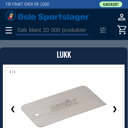
FRI FRAKT OVER KR 1000
GAVEKORT
☰
PRODUKT
LUKK
Produkter (1)
Bruk filter til å spisse søket
1 / 1
❮
❯