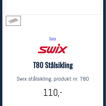
Swix
T80 Stålsikling
Swix
T80 Stålsikling
kr 110
Swix stålsikling, produkt nr: T80
110,-