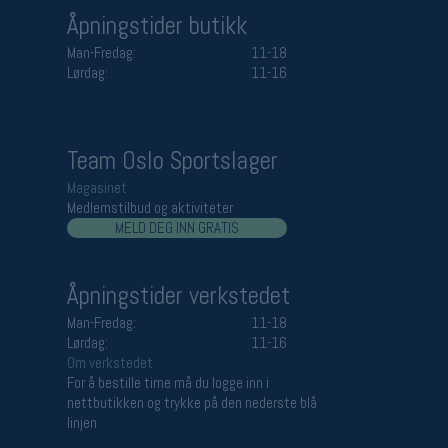
Åpningstider butikk
Man-Fredag:
11-18
Lørdag:
11-16
Team Oslo Sportslager
Magasinet
Medlemstilbud og aktiviteter
MELD DEG INN GRATIS
Åpningstider verkstedet
Man-Fredag:
11-18
Lørdag:
11-16
Om verkstedet
For å bestille time må du logge inn i
nettbutikken og trykke på den nederste blå
linjen