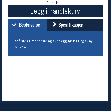
5+ på lager
Legg i handlekurv
Beskrivelse
Spesifikasjon
Stålsikling for nedsikling av belegg før legging av ny
struktur.
Her finner du oss
Oslo Sportslager
Torggata 20
0183 Oslo
Telefon: 23 32 62 00
(telefontid man-fredag klokken 10-13)
Vis i kart
Om oss
Kontakt oss