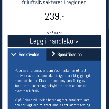
friluftslivs­aktører i regionen
239,-
5 på lager
Legg i handlekurv
Beskrivelse
Spesifikasjon
Her finner du oss
Oslo Sportslager
Torggata 20
Populære turområder som Vestmarka har et tett
0183 Oslo
nettverk av stier som ikke tidligere er riktig gjengitt i
Telefon: 23 32 62 00
noen databaser. Disse stiene benyttes flittig av
(telefontid man-fredag klokken 10-13)
fotturister, løpere og stisyklister som ønsker et
Vis i kart
bynært friluftsliv.
Om oss
Kontakt oss
Vi på Calazo vill utvikle bedre og mer detaljerte kart
och har lagt ned et stort arbeid i att identifisert og