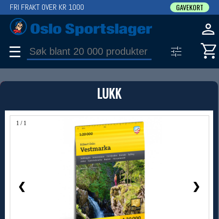
FRI FRAKT OVER KR 1000
GAVEKORT
☰
PRODUKT
LUKK
Produkter (1)
Bruk filter til å spisse søket
1 / 1
❮
❯