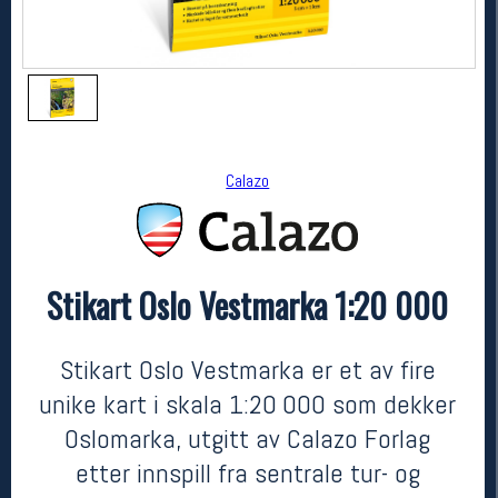
Calazo
Stikart Oslo Vestmarka 1:20 000
Calazo
Stikart Oslo Vestmarka 1:20 000
kr 239
Stikart Oslo Vestmarka er et av fire
unike kart i skala 1:20 000 som dekker
Oslomarka, utgitt av Calazo Forlag
etter innspill fra sentrale tur- og