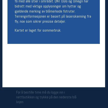
få med alle stier i området. DNT Oslo og Omegn har
Åpningstider butikk
bidratt med viktige opplysninger om hytter og
gjeldende merking av blåmerkede fotruter.
Man-Fredag:
11-18
Terrenginformasjonen er basert på laserskanning fra
Lørdag:
11-16
fly, noe som sikrer presise detaljer.
Kartet er laget for sommerbruk.
Team Oslo Sportslager
Magasinet
Medlemstilbud og aktiviteter
MELD DEG INN GRATIS
Åpningstider verkstedet
Man-Fredag:
11-18
Lørdag:
11-16
Om verkstedet
For å bestille time må du logge inn i
nettbutikken og trykke på den nederste blå
linjen