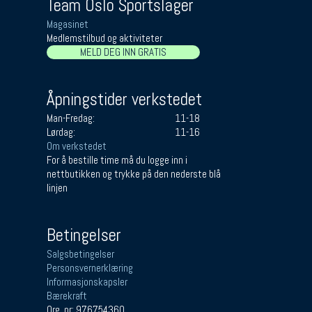
Team Oslo Sportslager
Magasinet
Medlemstilbud og aktiviteter
MELD DEG INN GRATIS
Åpningstider verkstedet
Man-Fredag:
11-18
Lørdag:
11-16
Om verkstedet
For å bestille time må du logge inn i
nettbutikken og trykke på den nederste blå
linjen
Betingelser
Salgsbetingelser
Personsvernerklæring
Informasjonskapsler
Bærekraft
Org. nr: 976754360