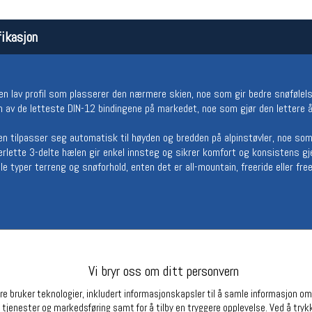
Betingelser
Ledi
ikasjon
Salgsbetingelser
Ledige 
Personsvernerklæring
Informasjonskapsler
Bærekraft
Org. nr: 976754360
en lav profil som plasserer den nærmere skien, noe som gir bedre snøfølel
n av de letteste DIN-12 bindingene på markedet, noe som gjør den lettere
en tilpasser seg automatisk til høyden og bredden på alpinstøvler, noe som
Partnere
rlette 3-delte hælen gir enkel innsteg og sikrer komfort og konsistens g
lle typer terreng og snøforhold, enten det er all-mountain, freeride eller free
(ISO 23223)
rt av TÜVn
Vi bryr oss om ditt personvern
e bruker teknologier, inkludert informasjonskapsler til å samle informasjon om d
 tjenester og markedsføring samt for å tilby en tryggere opplevelse. Ved å trykk