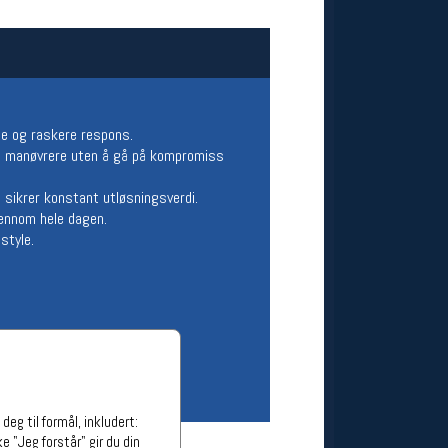
ge stillinger
stillinger
se og raskere respons.
 å manøvrere uten å gå på kompromiss
 sikrer konstant utløsningsverdi.
jennom hele dagen.
style.
eg til formål, inkludert:
e "Jeg forstår" gir du din