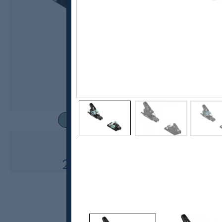
Salomon
Strive 12 GW Alpinbindinger
2600,-
2080,-
MEDLEM: