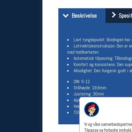
Åpningstider verkstedet
Beskrivelse
Spesif
Man-Fredag:
11-18
Lørdag:
11-16
Om verkstedet
For å bestille time må du logge inn i
nettbutikken og trykke på den
Lavt tyngdepunkt: Bindingen har 
nederste blå linjen
Lettvektskonstruksjon: Den er e
med holdbarheten.
Automatisk tilpasning: Tåbinding
Følg oss på
Komfort og konsistens: Den supe
Allsidighet: Den fungerer godt i a
DIN: 5-12
Ståhøyde: 19,6mm
Justering: 30mm
Alpine DIN (ISO 5355), GripWalk 
Vekt - 920 gram per binding
TÜV: Binding testet og sertifise
Vi og våre samarbeidspartner
Tilpasse og forbedre innhold,