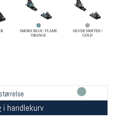
ER
SMOKE BLUE / FLAME
SILVER SHIFTED /
ORANGE
GOLD
Åpningstider butikk
Team
Man-Fredag:
11-18
Magasi
Lørdag:
11-16
Medlem
størrelse
 i handlekurv