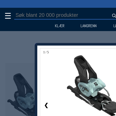
☰
KLÆR
LANGRENN
L
1 / 5
Medlem -20%
❮