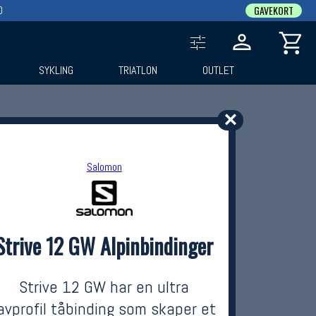
0
GAVEKORT
SYKLING
TRIATLON
OUTLET
✕
Salomon
Strive 12 GW Alpinbindinger
Strive 12 GW har en ultra
avprofil tåbinding som skaper et