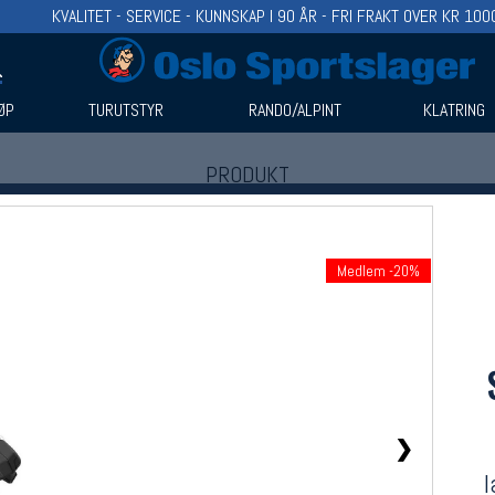
KVALITET - SERVICE - KUNNSKAP I 90 ÅR - FRI FRAKT OVER KR 100
ØP
TURUTSTYR
RANDO/ALPINT
KLATRING
PRODUKT
Produkter (1)
Bruk filter til å spisse søket
Medlem -20%
❯
l